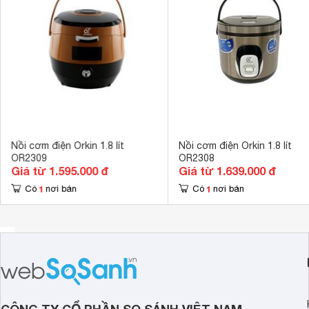
Dây điện
Có thể tháo rờ
Công nghệ nấu
2D (Toả nhiệt
Van thoát hơi 
Tiện ích
nấu, giúp cơm
Nồi cơm điện Orkin 1.8 lít
Nồi cơm điện Orkin 1.8 lít
OR2309
OR2308
Giá từ 1.595.000 đ
Giá từ 1.639.000 đ
1
1
Có
nơi bán
Có
nơi bán