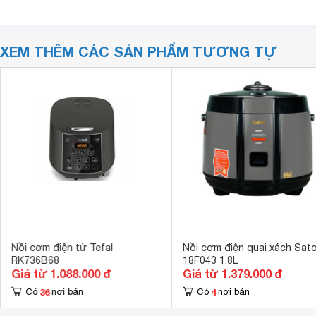
XEM THÊM CÁC SẢN PHẨM TƯƠNG TỰ
Nồi cơm điện tử Tefal
Nồi cơm điện quai xách Sat
RK736B68
18F043 1.8L
Giá từ 1.088.000 đ
Giá từ 1.379.000 đ
36
4
Có
nơi bán
Có
nơi bán