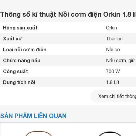
Thông số kĩ thuật Nồi cơm điện Orkin 1.8 l
Hãng sản xuất
Orkin 
Xuất xứ
Thái lan 
Loại nồi cơm điện
Nồi cơ 
Chức năng nấu
Nấu cơm, giữ
Công suất
700 W
Dung tích nồi
1.8 Lít
Số người ăn
4-6 Người
Xem chi tiết thông
Chất liệu lòng nồi
Lòng nồi gang
SẢN PHẨM LIÊN QUAN
Điều khiển
Nút gạt 
Màn hình hiển thị
Không 