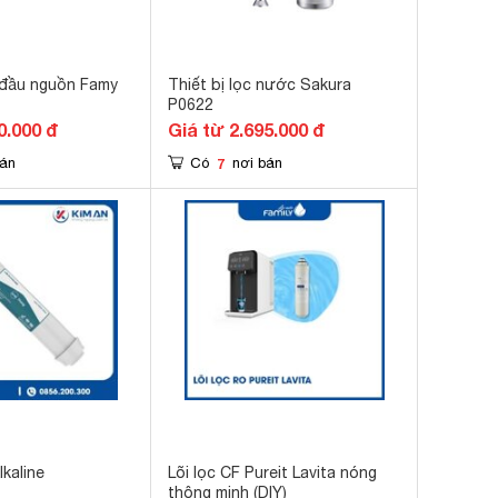
 đầu nguồn Famy
Thiết bị lọc nước Sakura
P0622
0.000 đ
Giá từ 2.695.000 đ
7
bán
Có
nơi bán
lkaline
Lõi lọc CF Pureit Lavita nóng
thông minh (DIY)