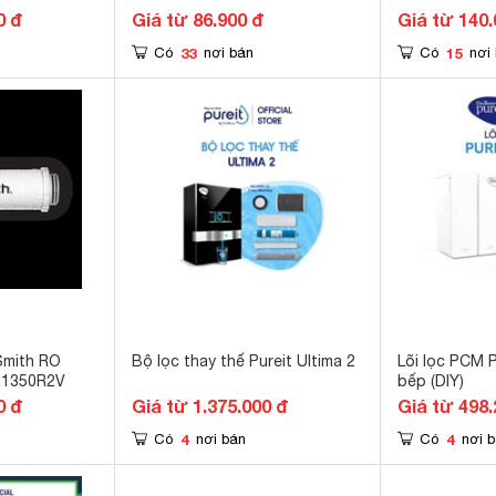
0 đ
Giá từ 86.900 đ
Giá từ 140.
33
15
Có
nơi bán
Có
nơi
Smith RO
Bộ lọc thay thế Pureit Ultima 2
Lõi lọc PCM P
51350R2V
bếp (DIY)
0 đ
Giá từ 1.375.000 đ
Giá từ 498.
4
4
Có
nơi bán
Có
nơi 