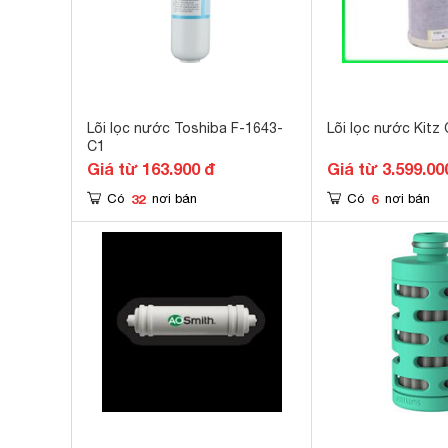
Lõi lọc nước Toshiba F-1643-
Lõi lọc nước Kit
C1
Giá từ 163.900 đ
Giá từ 3.599.00
32
6
Có
nơi bán
Có
nơi bán