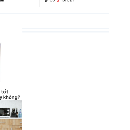
3
bán
Có
nơi bán
 tốt
y không?