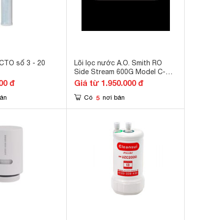
 CTO số 3 - 20
Lõi lọc nước A.O. Smith RO
Side Stream 600G Model C-S-
1 TZ00031V
00 đ
Giá từ 1.950.000 đ
5
bán
Có
nơi bán