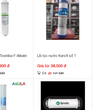
Toshiba F-Alkalin
Lõi lọc nước Karofi số 1
900 đ
Giá từ 38.500 đ
20
 bán
Có
nơi bán