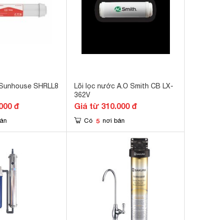
8 Sunhouse SHRLL8
Lõi lọc nước A.O Smith CB LX-
362V
000 đ
Giá từ 310.000 đ
5
bán
Có
nơi bán