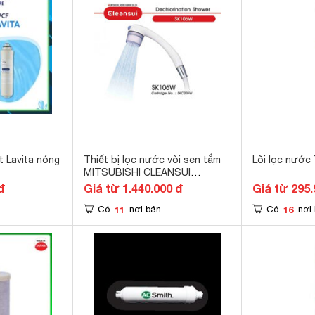
t Lavita nóng
Thiết bị lọc nước vòi sen tắm
Lõi lọc nước 
MITSUBISHI CLEANSUI
SK106W
đ
Giá từ 1.440.000 đ
Giá từ 295.
11
16
Có
nơi bán
Có
nơi