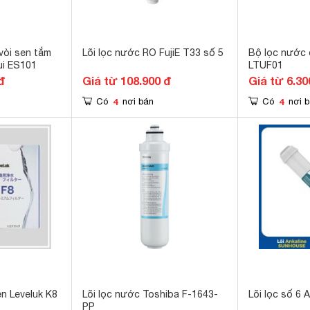
 vòi sen tắm
Lõi lọc nước RO FujiE T33 số 5
Bộ lọc nước
ui ES101
LTUF01
đ
Giá từ 108.900 đ
Giá từ 6.30
4
4
Có
nơi bán
Có
nơi 
n Leveluk K8
Lõi lọc nước Toshiba F-1643-
Lõi lọc số 6 A
PP