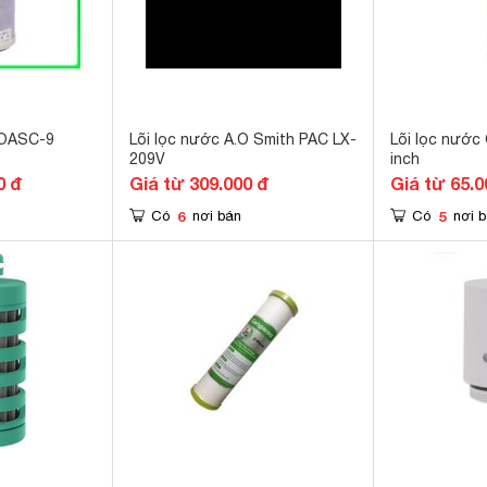
z OASC-9
Lõi lọc nước A.O Smith PAC LX-
Lõi lọc nước
209V
inch
0 đ
Giá từ 309.000 đ
Giá từ 65.0
6
5
Có
nơi bán
Có
nơi 