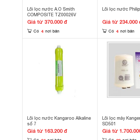
Lõi lọc nước A.O Smith
Lõi lọc nước Phil
COMPOSITE TZ00026V
Giá từ 370.000 đ
Giá từ 234.000 
4
4
Có
nơi bán
Có
nơi bán
Lõi lọc nước Kangaroo Alkaline
Lõi lọc máy Kange
số 7
SD501
Giá từ 163.200 đ
Giá từ 1.700.00