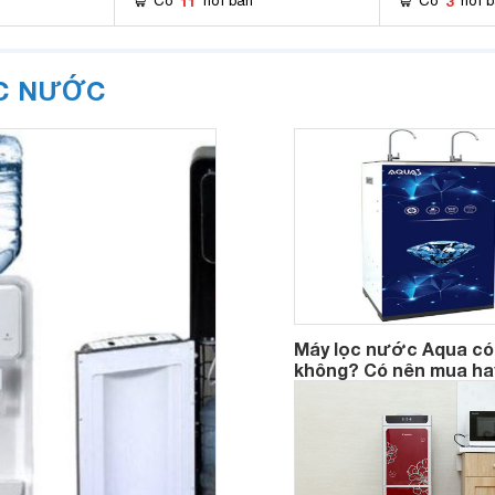
11
3
Có
nơi bán
Có
nơi 
ỌC NƯỚC
Máy lọc nước Aqua có
không? Có nên mua ha