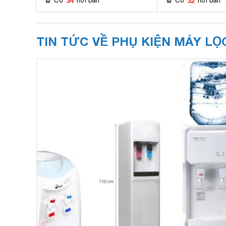
34
32
Có
nơi bán
Có
nơi bán
TIN TỨC VỀ PHỤ KIỆN MÁY L