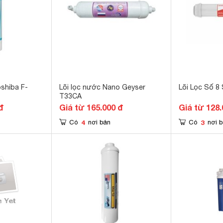
oshiba F-
Lõi lọc nước Nano Geyser
Lõi Lọc Số 
T33CA
đ
Giá từ 165.000 đ
Giá từ 128.
4
3
Có
nơi bán
Có
nơi 