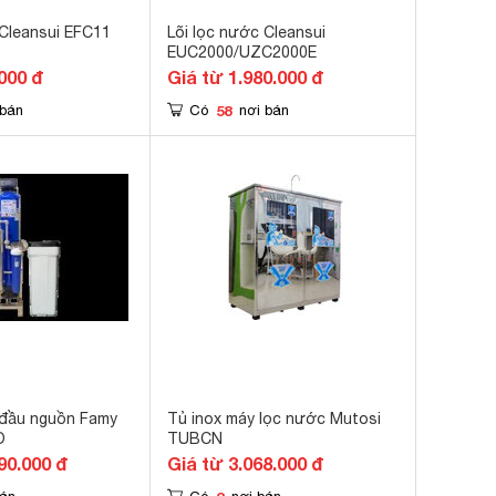
 Cleansui EFC11
Lõi lọc nước Cleansui
EUC2000/UZC2000E
000 đ
Giá từ 1.980.000 đ
58
 bán
Có
nơi bán
 đầu nguồn Famy
Tủ inox máy lọc nước Mutosi
O
TUBCN
90.000 đ
Giá từ 3.068.000 đ