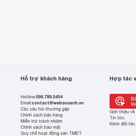
kế nhỏ gọn, có tay xách dễ dàng di chuyển hoặc cất giữ.
 động, chống rung lắc.
Hỗ trợ khách hàng
Hợp tác v
3
00 vòng/phút cho lưu lượng gió lớn 4.920 m
/giờ giúp làm
g hầm nhanh chóng.
096.789.5454
Hotline:
ây ồn, không ảnh hưởng tới môi trường xung quanh.
contact@websosanh.vn
Email:
Các câu hỏi thường gặp
Giới thiệu v
Chính sách bán hàng
Tin tức
Miễn trừ trách nhiệm
Kênh đối tác
Chính sách bảo mật
Quy chế hoạt động sàn TMĐT