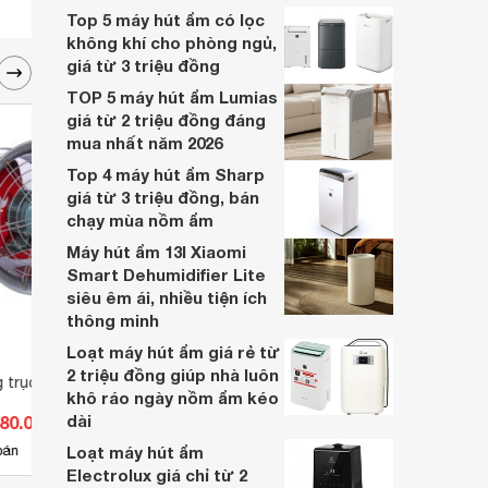
qua bài viết sau.
Top 5 máy hút ẩm có lọc
không khí cho phòng ngủ,
giá từ 3 triệu đồng
TOP 5 máy hút ẩm Lumias
giá từ 2 triệu đồng đáng
mua nhất năm 2026
Top 4 máy hút ẩm Sharp
giá từ 3 triệu đồng, bán
chạy mùa nồm ẩm
Máy hút ẩm 13l Xiaomi
Smart Dehumidifier Lite
siêu êm ái, nhiều tiện ích
thông minh
Loạt máy hút ẩm giá rẻ từ
2 triệu đồng giúp nhà luôn
trục tăng áp Haiki
Quạt thông gió vuông lá sách
Quạt 
khô ráo ngày nồm ẩm kéo
QV-04LS
Motor
dài
180.000 đ
Giá từ 2.860.000 đ
Giá 
2
bán
Loạt máy hút ẩm
Có
nơi bán
Có
Electrolux giá chỉ từ 2