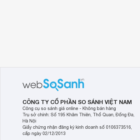
Quạt thông gió tròn
Quạt cấp gió xách tay Soffnet SHT 35
thiết 
Phần chân đế bọc nhựa đảm bảo an toàn khi hoạt
Hoạt động với công suất 750W với vòng quay 2.8
thông thoáng, hút khói bụi trong nhà xưởng, tần
CÔNG TY CỔ PHẦN SO SÁNH VIỆT NAM
Đường cánh quạt 350mm giúp tạo gió nhanh, ít g
Công cụ so sánh giá online - Không bán hàng
Ảnh Meta.vn
Trụ sở chính: Số 195 Khâm Thiên, Thổ Quan, Đống Đa,
Hà Nội
Giấy chứng nhận đăng ký kinh doanh số 0106373516,
cấp ngày 02/12/2013