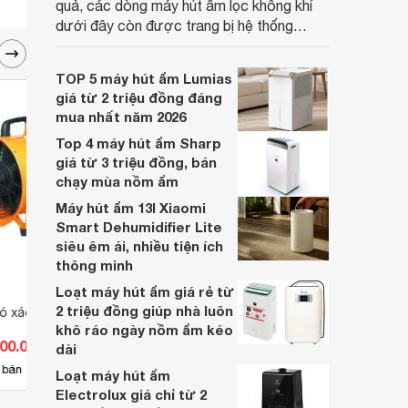
quả, các dòng máy hút ẩm lọc không khí
dưới đây còn được trang bị hệ thống
màng lọc tiên tiến, giúp cải thiện chất
lượng không khí, mang đến môi trường
TOP 5 máy hút ẩm Lumias
sống trong lành và tốt hơn cho sức khỏe
giá từ 2 triệu đồng đáng
người dùng.
mua nhất năm 2026
Top 4 máy hút ẩm Sharp
giá từ 3 triệu đồng, bán
chạy mùa nồm ẩm
Máy hút ẩm 13l Xiaomi
Smart Dehumidifier Lite
siêu êm ái, nhiều tiện ích
thông minh
Loạt máy hút ẩm giá rẻ từ
2 triệu đồng giúp nhà luôn
ó xách tay Soffnet
Quạt thông gió xách tay
Quạt 
khô ráo ngày nồm ẩm kéo
Shoohan SHT-35
Max 
300.000 đ
Giá từ 2.900.000 đ
Giá 
dài
13
 bán
Có
nơi bán
Có
Loạt máy hút ẩm
Electrolux giá chỉ từ 2