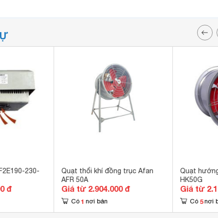
TỰ
 F2E190-230-
Quạt thổi khí đồng trục Afan
Quạt hướng 
AFR 50A
HK50G
00 đ
Giá từ 2.904.000 đ
Giá từ 2.
1
5
Có
nơi bán
Có
nơi 