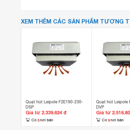
XEM THÊM CÁC SẢN PHẨM TƯƠNG 
Popula
Quạt hút Leipole F2E190-230-
Quạt hút Leipole
DSP
DVP
Giá từ 2.339.624 đ
Giá từ 2.516.8
5
9
Có
nơi bán
Có
nơi bán