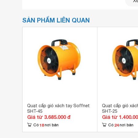
Xe
SẢN PHẨM LIÊN QUAN
y
Quạt cấp gió xách tay Soffnet
Quạt cấp gió xác
SHT-45
SHT-25
Giá từ 3.685.000 đ
Giá từ 1.400.0
18
24
Có
nơi bán
Có
nơi bán