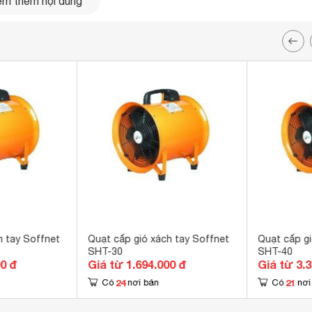
m thêm nội dung
h tay Soffnet
Quạt cấp gió xách tay Soffnet
Quạt cấp gi
SHT-30
SHT-40
00 đ
Giá từ 1.694.000 đ
Giá từ 3.
24
21
Có
nơi bán
Có
nơi