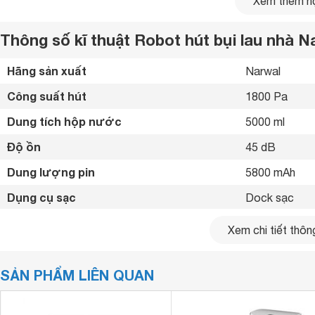
Xem thêm nộ
Thông số kĩ thuật Robot hút bụi lau nhà N
Hãng sản xuất
Narwal 
Công suất hút
1800 Pa
Dung tích hộp nước
5000 ml
Độ ồn
45 dB
Dung lượng pin
5800 mAh 
Dụng cụ sạc
Dock sạc 
Sạc pin tự độ
Xem chi tiết thông
Tiện ích
công nghệ ghi
khăn lau, Lưu
SẢN PHẨM LIÊN QUAN