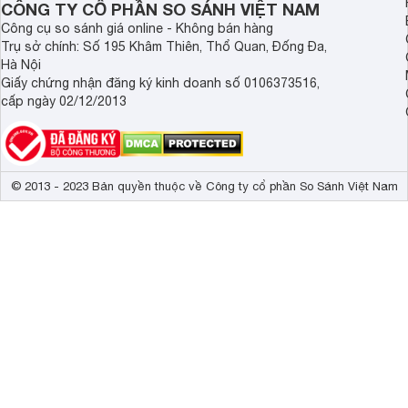
CÔNG TY CỔ PHẦN SO SÁNH VIỆT NAM
hợp trong thùng nước. Bên cạnh đó, bể chứa nước lớn giúp
(tương đương 3 giờ hoạt động).
Công cụ so sánh giá online - Không bán hàng
Trụ sở chính: Số 195 Khâm Thiên, Thổ Quan, Đống Đa,
Bên cạnh đó, hệ thống làm sạch tự động hỗ trợ máy hút bụi 
Hà Nội
trạm sạc để giặt giẻ lau khi cần thiết. Robot sẽ quay trở l
Giấy chứng nhận đăng ký kinh doanh số 0106373516,
sạch hoàn toàn.
cấp ngày 02/12/2013
Bên cạnh đó, hệ thống làm sạch tự động hỗ trợ máy hút bụi 
trạm sạc để giặt giẻ lau khi cần thiết. Robot sẽ quay trở l
sạch hoàn toàn.
© 2013 - 2023 Bản quyền thuộc về Công ty cổ phần So Sánh Việt Nam
Một thiết kế cây lau nhà mới
Thiết kế cây lau nhà cho máy hút bụi Narwal Robotics rất h
giác được làm từ chất liệu Microfiber siêu mịn, giúp dễ dàn
Hai cây lau được lắp đặt trong máy hút bụi robot Narwal, g
Robot hút bụi sử dụng giẻ lau truyền thống bị coi là kém chấ
Không cần lo lắng về sự tồn tại của vi khuẩn nếu trong nhà
không được vệ sinh sạch sẽ. Vì robot có hệ thống thông gió
thoáng