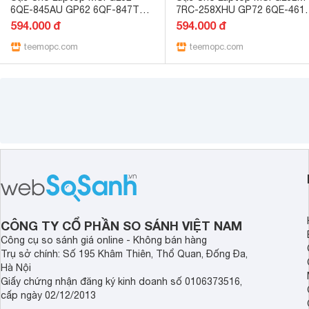
6QE-845AU GP62 6QF-847TW
7RC-258XHU GP72 6QE-461
PE60 6QE-491XCN WE62 7RJ-
PE70 6QE-035US WE72 7RJ-
594.000 đ
594.000 đ
1895XT 120w- Hàng New Seal
1075TW 120w- Hàng New Se
TEEMO PC X44
teemopc.com
TEEMO PC X44
teemopc.com
CÔNG TY CỔ PHẦN SO SÁNH VIỆT NAM
Công cụ so sánh giá online - Không bán hàng
Trụ sở chính: Số 195 Khâm Thiên, Thổ Quan, Đống Đa,
Hà Nội
Giấy chứng nhận đăng ký kinh doanh số 0106373516,
cấp ngày 02/12/2013