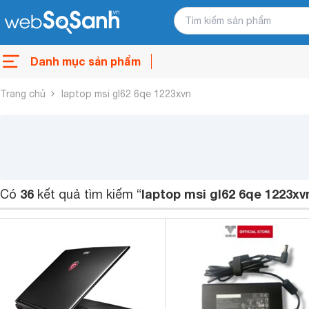
Danh mục sản phẩm
Trang chủ
laptop msi gl62 6qe 1223xvn
36
laptop msi gl62 6qe 1223xv
Có
kết quả tìm kiếm “