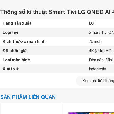
Thông số kĩ thuật Smart Tivi LG QNED A
Hãng sản xuất
LG 
Loại tivi
Smart Tivi Q
Kích thước màn hình
75 inch
Độ phân giải
4K (Ultra HD) 
Loại màn hình
Đèn nền: Mini
Xuất xứ
Indonesia 
Năm ra mắt
2026 
Xem chi tiết thông
Bluetooth
Bluetooth 5.3
SẢN PHẨM LIÊN QUAN
Kết nối internet
Cổng LAN, Wif
Cổng HDMI
3 cổng HDMI 