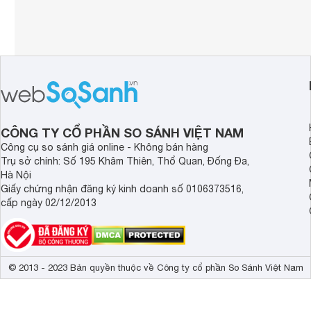
Tích hợp MS Co
Tính năng khác
Trình duyệt we
Các tính năng 
HLG

HDR10

Dynamic Tone 
FilmMaker Mod
AI HDR Remast
CÔNG TY CỔ PHẦN SO SÁNH VIỆT NAM
Dynamic QNED
Công cụ so sánh giá online - Không bán hàng
4K Super Upsca
Trụ sở chính: Số 195 Khâm Thiên, Thổ Quan, Đống Đa,
Công nghệ hình ảnh
RGB Primary Co
Hà Nội
Quick Media Sw
Giấy chứng nhận đăng ký kinh doanh số 0106373516,
Quick Frame T
cấp ngày 02/12/2013
Auto Brightnes
AI Brightness C
9 chế độ hình ả
Độ trễ phản hồ
AI Emotional 
© 2013 - 2023 Bản quyền thuộc về Công ty cổ phần So Sánh Việt Nam
Bộ xử lý
Bộ xử lý α7 A