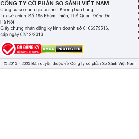
CÔNG TY CỔ PHẦN SO SÁNH VIỆT NAM
Dynamic Tone 
Công cụ so sánh giá online - Không bán hàng
Dolby Vision

Trụ sở chính: Số 195 Khâm Thiên, Thổ Quan, Đống Đa,
FilmMaker Mod
Hà Nội
Dynamic QNED
Công nghệ hình ảnh
Giấy chứng nhận đăng ký kinh doanh số 0106373516,
Kiểm soát đèn
cấp ngày 02/12/2013
VRR 144 Hz

Motion Pro

Giảm độ trễ 
Chế độ game H
AI Picture Pro

© 2013 - 2023 Bản quyền thuộc về Công ty cổ phần So Sánh Việt Nam
4K Expression
10 chế độ hình
Bộ xử lý
Bộ xử lý α8 A
Tần số quét thực
120Hz 
Chế độ lọc tho
Điều chỉnh âm 
Đồng bộ hóa 
Công nghệ âm thanh
TV Sound Mod
WISA ready

WOW Orchestr