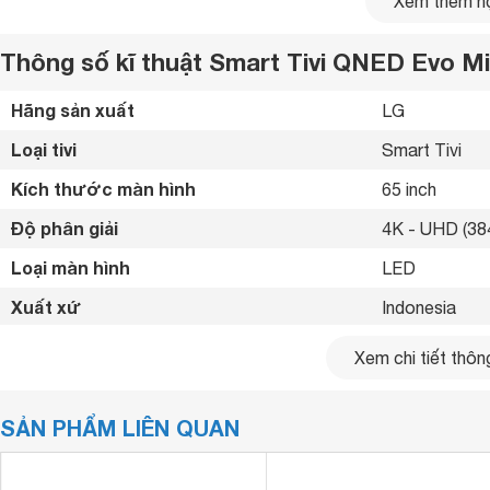
Xem thêm nộ
Thông số kĩ thuật Smart Tivi QNED Evo 
Hãng sản xuất
LG 
Loại tivi
Smart Tivi 
Kích thước màn hình
65 inch
Độ phân giải
4K - UHD (384
Loại màn hình
LED 
Xuất xứ
Indonesia 
Năm ra mắt
2025 
Xem chi tiết thông
Bluetooth
Có 
SẢN PHẨM LIÊN QUAN
Kết nối internet
Cổng LAN, Wif
Dynamic QNED Color – Màu sắc rực rỡ, tương phản 
Cổng HDMI
4 cổng 