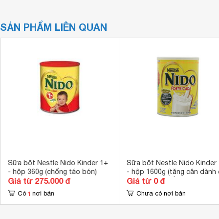
SẢN PHẨM LIÊN QUAN
Sữa bột Nestle Nido Kinder 1+
Sữa bột Nestle Nido Kinder
- hộp 360g (chống táo bón)
- hộp 1600g (tăng cân dành
Giá từ 275.000 đ
Giá từ 0 đ
trẻ từ 1 - 3 tuổi)
1
Có
nơi bán
Chưa có nơi bán