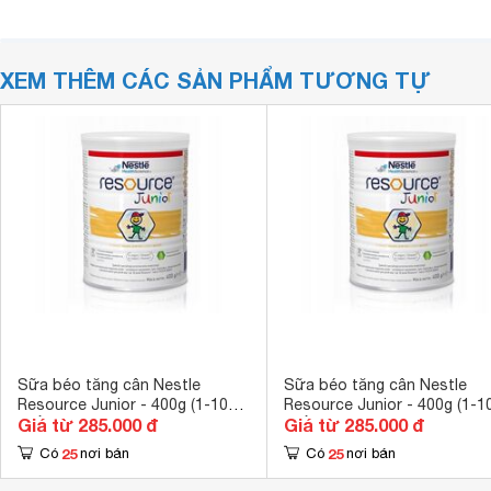
XEM THÊM CÁC SẢN PHẨM TƯƠNG TỰ
Sữa béo tăng cân Nestle
Sữa béo tăng cân Nestle
Resource Junior - 400g (1-10
Resource Junior - 400g (1-1
Giá từ 285.000 đ
Giá từ 285.000 đ
tuổi)
tuổi)
25
25
Có
nơi bán
Có
nơi bán