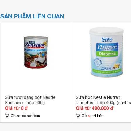
SẢN PHẨM LIÊN QUAN
Sữa tươi dạng bột Nestle
Sữa bột Nestle Nutren
Sunshine - hộp 900g
Diabetes - hộp 400g (dành 
Giá từ 0 đ
Giá từ 490.000 đ
người bị bệnh đái tháo đườ
4
Chưa có nơi bán
Có
nơi bán