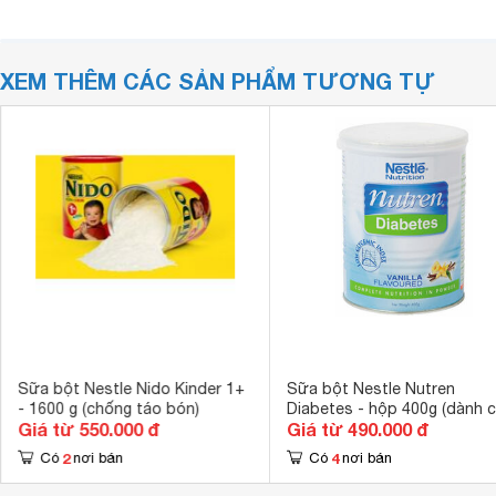
XEM THÊM CÁC SẢN PHẨM TƯƠNG TỰ
Sữa bột Nestle Nido Kinder 1+
Sữa bột Nestle Nutren
- 1600 g (chống táo bón)
Diabetes - hộp 400g (dành 
Giá từ 550.000 đ
Giá từ 490.000 đ
người bị bệnh đái tháo đườ
2
4
Có
nơi bán
Có
nơi bán