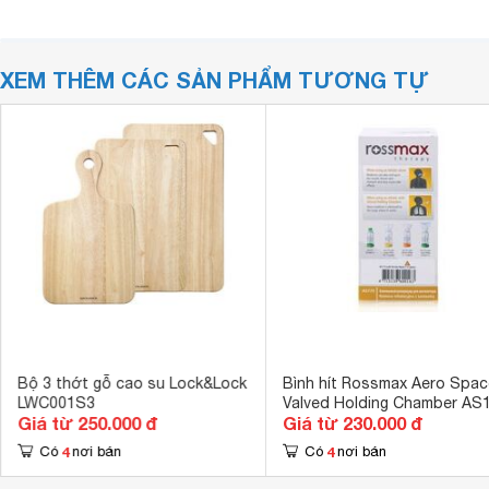
XEM THÊM CÁC SẢN PHẨM TƯƠNG TỰ
Bộ 3 thớt gỗ cao su Lock&Lock
Bình hít Rossmax Aero Spac
LWC001S3
Valved Holding Chamber AS
Giá từ 250.000 đ
Giá từ 230.000 đ
4
4
Có
nơi bán
Có
nơi bán