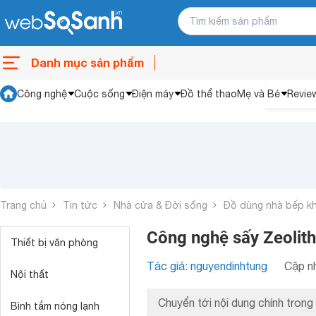
Danh mục sản phẩm
Công nghệ
Cuộc sống
Điện máy
Đồ thể thao
Mẹ và Bé
Revie
Trang chủ
Tin tức
Nhà cửa & Đời sống
Đồ dùng nhà bếp k
Công nghệ sấy Zeolith
Thiết bị văn phòng
Tác giả: nguyendinhtung
Cập nh
Nội thất
Chuyển tới nội dung chính trong 
Bình tắm nóng lạnh