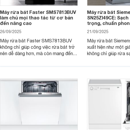
Máy rửa bát Faster SMS7813BUV
Máy rửa bát Siem
làm chủ mọi thao tác từ cơ bản
SN25ZI49CE: Sạch 
đến nâng cao
trọng, chuẩn pho
26/09/2025
21/09/2025
Máy rửa bát Faster SMS7813BUV
Máy rửa bát Sieme
không chỉ giúp công việc rửa bát trở
xuất hiện như một giả
nên dễ dàng hơn, mà còn mang đến
không chỉ giúp rửa 
sự an toàn, tiết kiệm và tiện nghi cho
bát đĩa trong một lầ
căn bếp hiện đại. Cùng Websosanh.vn
còn đem đến sự sang 
đi tìm hiểu những tính năng nổi bật mà
trong từng đường nét
sản phẩm này mang lại nhé.
chúng tôi đi đánh giá
này nhé.