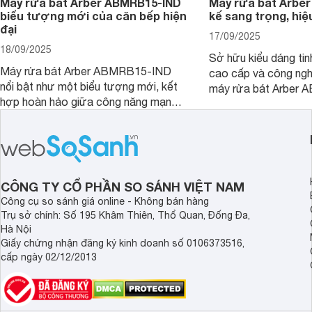
Máy rửa bát Arber ABMRB15-IND
Máy rửa bát Arber
biểu tượng mới của căn bếp hiện
kế sang trọng, hiệ
đại
17/09/2025
18/09/2025
Sở hữu kiểu dáng tinh
Máy rửa bát Arber ABMRB15-IND
cao cấp và công nghệ
nổi bật như một biểu tượng mới, kết
máy rửa bát Arber
hợp hoàn hảo giữa công năng mạnh
chỉ giúp tiết kiệm th
mẽ và thiết kế tinh tế. Đây chính là trợ
điện năng mà còn đả
thủ đắc lực giúp giải phóng đôi tay,
luôn sạch bóng, diệt 
mang lại sự thoải mái và sang trọng
Cùng Websosanh.vn đ
trong từng khoảnh khắc quây quần.
tính năng nổi bật củ
CÔNG TY CỔ PHẦN SO SÁNH VIỆT NAM
Công cụ so sánh giá online - Không bán hàng
Trụ sở chính: Số 195 Khâm Thiên, Thổ Quan, Đống Đa,
Hà Nội
Giấy chứng nhận đăng ký kinh doanh số 0106373516,
cấp ngày 02/12/2013