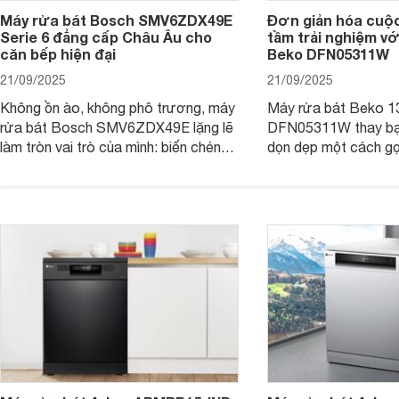
Máy rửa bát Bosch SMV6ZDX49E
Đơn giản hóa cuộ
Serie 6 đẳng cấp Châu Âu cho
tầm trải nghiệm vớ
căn bếp hiện đại
Beko DFN05311W
21/09/2025
21/09/2025
Không ồn ào, không phô trương, máy
Máy rửa bát Beko 1
rửa bát Bosch SMV6ZDX49E lặng lẽ
DFN05311W thay bạn
làm tròn vai trò của mình: biến chén
dọn dẹp một cách gọ
đĩa bẩn thành sáng bóng, và biến căn
và tiết kiệm tối đa 
bếp thành không gian tiện nghi, sang
chỉ là một thiết bị gi
trọng chuẩn châu Âu. Cùng
người bạn đồng hành
Websosanh.vn đi tìm hiểu chi tiết sản
gian bếp của gia đình
phẩm này nhé.
người.