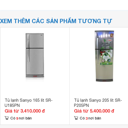
XEM THÊM CÁC SẢN PHẨM TƯƠNG TỰ
Tủ lạnh Sanyo 165 lít SR-
Tủ lạnh Sanyo 205 lít SR-
U185PN
P205PN
Giá từ 3.410.000 đ
Giá từ 5.400.000 đ
9
3
Có
nơi bán
Có
nơi bán