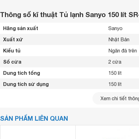
Thông số kĩ thuật Tủ lạnh Sanyo 150 lít S
Hãng sản xuất
Sanyo 
Xuất xứ
Nhật Bản 
Kiểu tủ
Ngăn đá trên 
Sổ cửa
2 cửa
Dung tích tổng
150 lít
Dung tích sử dụng
150 lít
Dung tích ngăn đá
36 lít
Xem chi tiết thông
Dung tích ngăn lạnh
114 lít
SẢN PHẨM LIÊN QUAN
Công nghệ làm lạnh
Hệ thống làm 
Công nghệ kháng khuẩn, khử mùi
Nano Fresh A