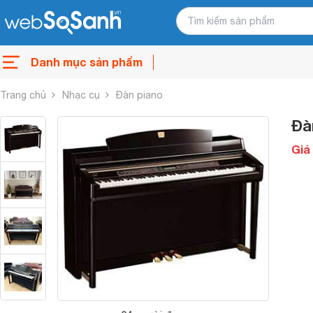
Danh mục sản phẩm
Trang chủ
Nhạc cụ
Đàn piano
Đà
Giá 