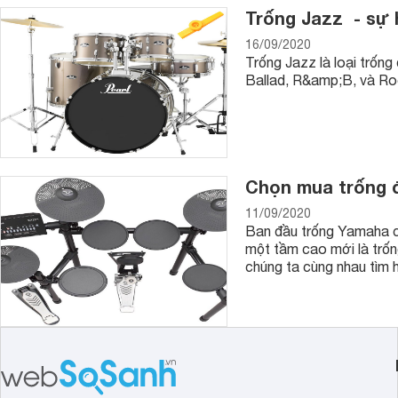
nhiều chức năng để giúp cho người chơi dễ dàng học đàn nhấ
Trống Jazz - sự 
được trên sân khấu.
16/09/2020
So với đàn piano cơ thì giá đàn piano điện có được mức giá h
Trống Jazz là loại trống
từ vài triệu tới vài chục triệu và với kích thước nhỏ gọn nên
Ballad, R&amp;B, và Roc
Trên thị trường đàn piano điện có rất nhiều thương hiệu nhưn
đàn piano điện Yamaha và đàn piano điện
Casio
.
Tùy nhu cầu mà người sử dụng cân nhắc để mua được loại đ
Websosanh để tìm được nơi bán
giá rẻ nhất
nhé!
Chọn mua trống 
11/09/2020
Ban đầu trống Yamaha c
một tầm cao mới là trốn
chúng ta cùng nhau tìm h