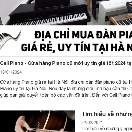
Hiện nay, có 2 loại đàn piano chính là đàn piano điện và piano
chọn tốt hơn? Cùng Websosanh tìm hiểu và cho mình câu trả 
1. Đàn piano cơ
Đàn piano cơ hay còn gọi là đàn piano acoustic, là loại đàn 
dòng đàn piano. Đặc trưng của đàn piano cơ là có kích thướ
bên trong có khung đàn được làm bằng gang, thép. Bàn phí
chế cơ học nhờ sự chuyển động nhịp nhàng của các bộ phận
Riêng đàn piano cơ được chia làm 2 dòng nhỏ như sau:
Cell Piano - Cửa hàng Piano cũ mới uy tín giá tốt 2024 tạ
- Đàn Grand piano là những cây đàn nặng có kích thước lớn,
19/01/2024
mẽ. Bạn sẽ thấy những cây đàn grand ở những buổi biểu diễn
piano grand có giá tới vài trăm triệu đồng tới cả chục tỷ đồn
Cửa hàng Piano giá rẻ tại Hà Nội, địa chỉ bán đàn piano cũ tại H
Piano uy tín tại Hà Nội. Nếu đây là những điều mà bạn cần thì Ce
- Đàn Upright piano có kích thước nhỏ hơn đàn Grand piano
giúp bạn giải quyết toàn bộ các vấn đề trên. Đến với Cell Piano
không gian hộ gia đình, quán cafe, phòng trà,....Giá thành th
nghiệm nhạc cụ chính hãng, từ những thương hiệu quốc tế.
Tìm hiểu về nhữn
22/02/2021
Tìm hiểu về những ý ngh