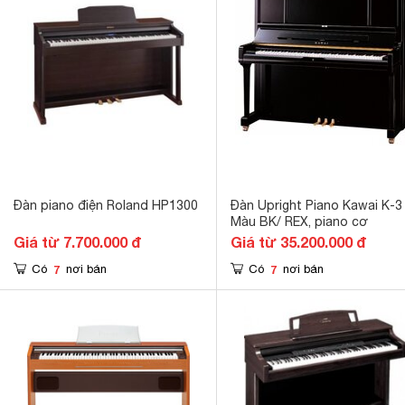
Đàn piano điện Roland HP1300
Đàn Upright Piano Kawai K-3
Màu BK/ REX, piano cơ
Giá từ 7.700.000 đ
Giá từ 35.200.000 đ
7
7
Có
nơi bán
Có
nơi bán