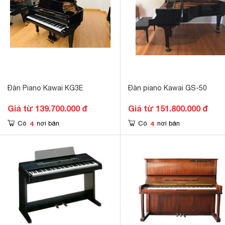
Đàn Piano Kawai KG3E
Đàn piano Kawai GS-50
Giá từ 139.700.000 đ
Giá từ 151.800.000 đ
4
4
Có
nơi bán
Có
nơi bán