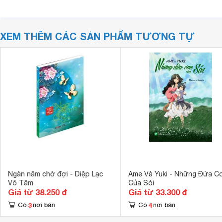
XEM THÊM CÁC SẢN PHẨM TƯƠNG TỰ
Ngàn năm chờ đợi - Diệp Lạc
Ame Và Yuki - Những Đứa C
Vô Tâm
Của Sói
Giá từ 38.250 đ
Giá từ 33.300 đ
3
4
Có
nơi bán
Có
nơi bán