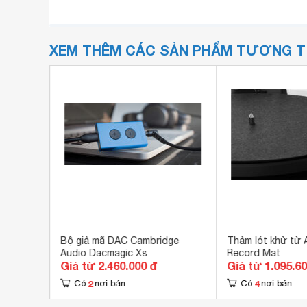
XEM THÊM CÁC SẢN PHẨM TƯƠNG 
stic
Bộ giả mã DAC Cambridge
Thảm lót khử từ 
miere
Audio Dacmagic Xs
Record Mat
Giá từ 2.460.000 đ
Giá từ 1.095.6
2
4
Có
nơi bán
Có
nơi bán