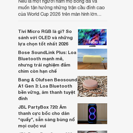
Nếu là một người hâm mộ bóng đá và
muốn tận hưởng những trận cầu đỉnh cao
của World Cup 2026 trên màn hình lớn
thay vì chỉ xem trên điện thoại hay laptop,
thì các mẫu máy chiếu mini hỗ trợ kết nối
Tivi Micro RGB là gì? So
với điện thoại sẽ là lựa chọn rất đáng cân
sánh với OLED và những
nhắc.
lựa chọn tốt nhất 2026
Bose SoundLink Plus: Loa
Bluetooth mạnh mẽ,
nhưng trải nghiệm đắm
chìm còn hạn chế
Bang & Olufsen Beosound
A1 Gen 3: Loa Bluetooth
bền vững, âm thanh tuyệt
đỉnh
JBL PartyBox 720: Âm
thanh cực bốc cho dân
“quẩy”, sẵn sàng bùng nổ
mọi cuộc vui