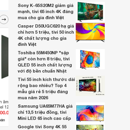
Sony K-65S20M2 giảm giá
mạnh, tivi 65 inch 4K đáng
mua cho gia đình Việt
Casper D50UGC620 hạ giá
chỉ hơn 5 triệu, tivi 50 inch
4K chất lượng cho gia
đình Việt
Toshiba 55M450NP "sập
giá" còn hơn 8 triệu, tivi
QLED 55 inch chất lượng
với độ bền chuẩn Nhật
Tivi 55 inch kích thước dài
rộng bao nhiêu? Top 4
mẫu giá rẻ 5 triệu đáng
mua năm 2026
n âm Eliacoustic
Bộ giả mã DAC Cambridge
Thảm 
Samsung UA65M77HA giá
el 120.2 Premiere
Audio Dacmagic Xs
Reco
chỉ 13,5 triệu đồng, tivi
100.000 đ
Giá từ 2.460.000 đ
Giá 
Mini LED 65 inch cao cấp
2
bán
Có
nơi bán
Có
Google tivi Sony 4K 55