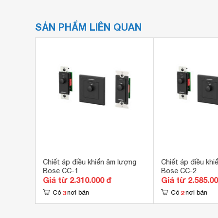
SẢN PHẨM LIÊN QUAN
ím ấn
Chiết áp điều khiển âm lượng
Chiết áp điều khi
Bose CC-1
Bose CC-2
Giá từ 2.310.000 đ
Giá từ 2.585.0
3
2
Có
nơi bán
Có
nơi bán