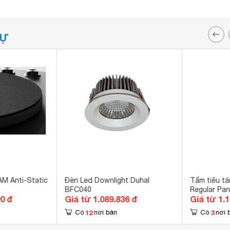
TỰ
AM Anti-Static
Đèn Led Downlight Duhal
Tấm tiêu tá
BFC040
Regular Pan
00 đ
Giá từ 1.089.836 đ
Giá từ 1.
12
3
Có
nơi bán
Có
nơi 