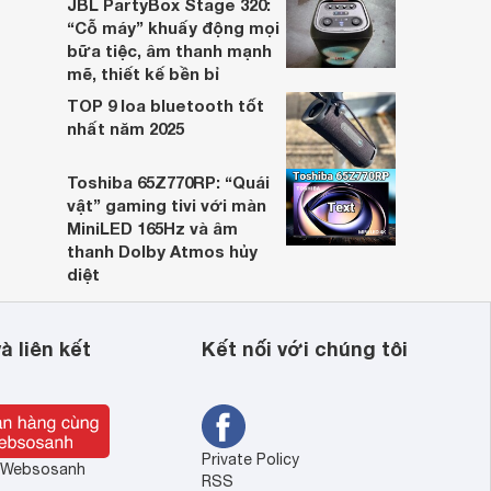
JBL PartyBox Stage 320:
“Cỗ máy” khuấy động mọi
bữa tiệc, âm thanh mạnh
mẽ, thiết kế bền bỉ
TOP 9 loa bluetooth tốt
nhất năm 2025
Toshiba 65Z770RP: “Quái
vật” gaming tivi với màn
MiniLED 165Hz và âm
thanh Dolby Atmos hủy
diệt
à liên kết
Kết nối với chúng tôi
Private Policy
ề Websosanh
RSS