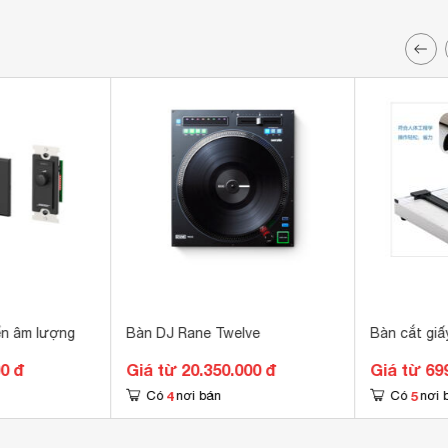
ển âm lượng
Bàn DJ Rane Twelve
Bàn cắt gi
00 đ
Giá từ 20.350.000 đ
Giá từ 69
4
5
Có
nơi bán
Có
nơi 