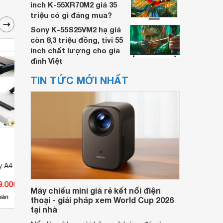
inch K-55XR70M2 giá 35
triệu có gì đáng mua?
Sony K-55S25VM2 hạ giá
còn 8,3 triệu đồng, tivi 55
inch chất lượng cho gia
đình Việt
TIN TỨC MỚI NHẤT
ấy A4 KW TRIO 3921
Đèn Led Downlight Duhal
Đèn L
BFC050
BFC0
9.000 đ
Giá từ 1.274.922 đ
Giá 
Máy chiếu mini giá rẻ kết nối điện
12
bán
Có
nơi bán
Có
thoại - giải pháp xem World Cup 2026
tại nhà