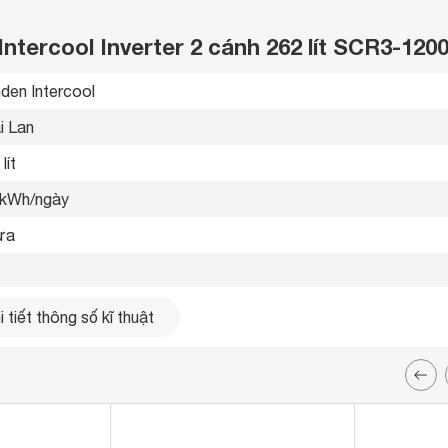
ntercool Inverter 2 cánh 262 lít SCR3-1200
den Intercool 
i Lan 
lít
 kWh/ngày
ửa
 8 ºC
 tiết thông số kĩ thuật
 lạnh gián tiếp 
x 
x 