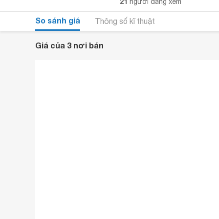
21
người đang xem
So sánh giá
Thông số kĩ thuật
Giá của 3 nơi bán