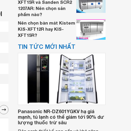
XFT15R và Sanden SCR2
1207AR: Nên chọn sản
I
phẩm nào?
Nên chọn bàn mát Kistem
KIS-XFT12R hay KIS-
XFT15R?
TIN TỨC MỚI NHẤT
Panasonic NR-DZ601YGKV hạ giá
mạnh, tủ lạnh có thể giảm tới 90% dư
lượng thuốc trừ sâu