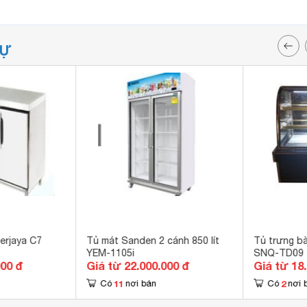
TỰ
erjaya C7
Tủ mát Sanden 2 cánh 850 lít
Tủ trưng 
YEM-1105i
SNQ-TD09 -
000 đ
Giá từ 22.000.000 đ
Giá từ 18
11
2
Có
nơi bán
Có
nơi 