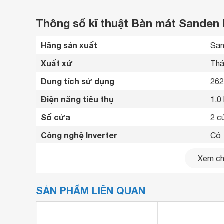
Thông số kĩ thuật Bàn mát Sanden I
Hãng sản xuất
San
Xuất xứ
Thá
Dung tích sử dụng
262 
Điện năng tiêu thụ
1.0
Số cửa
2 c
Công nghệ Inverter
Có 
Nhiệt độ ngăn mát
0 ~
Xem chi
Công nghệ làm lạnh
Làm
SẢN PHẨM LIÊN QUAN
Chất liệu cửa tủ
Ino
Chất liệu lòng tủ
Ino