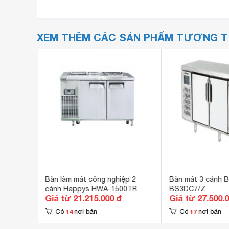
XEM THÊM CÁC SẢN PHẨM TƯƠNG 
 710 lít
Bàn làm mát công nghiệp 2
Bàn mát 3 cánh B
cánh Happys HWA-1500TR
BS3DC7/Z
Giá từ 21.215.000 đ
Giá từ 27.500.
14
17
Có
nơi bán
Có
nơi bán