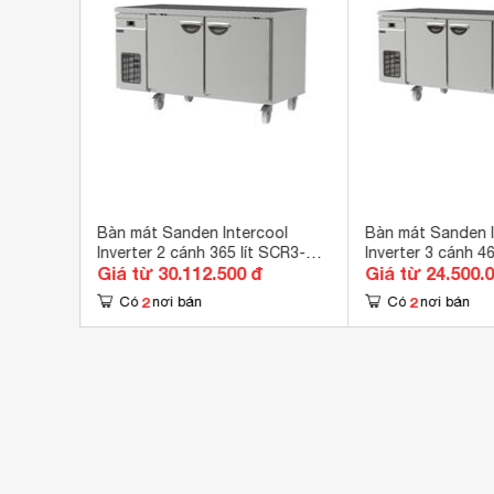
Chất liệu thân tủ
Ino
Loại gas
R-2
Kích thước
120
Khối lượng
71 
ol
Bàn mát Sanden Intercool
Bàn mát Sanden I
2i
Inverter 2 cánh 365 lít SCR3-
Inverter 3 cánh 46
Giá từ 30.112.500 đ
Giá từ 24.500.
1500i
1800i
2
2
Có
nơi bán
Có
nơi bán