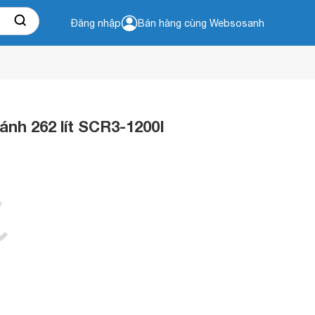
Đăng nhập
Bán hàng cùng Websosanh
ánh 262 lít SCR3-1200I