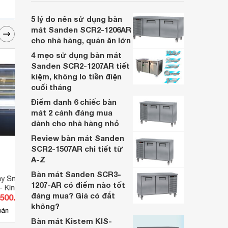
nhưng vẫn được nhiều cửa hàng, khách
sạn ưa chuộng. Vậy so với người anh em
5 lý do nên sử dụng bàn
Sanden SCR3-1207-AR, model SCR3-
mát Sanden SCR2-1206AR
1507-AR có gì khác biệt và nên chọn
cho nhà hàng, quán ăn lớn
model nào thì hơn? Cùng tìm hiểu nào:
4 mẹo sử dụng bàn mát
Sanden SCR2-1207AR tiết
kiệm, không lo tiền điện
cuối tháng
Điểm danh 6 chiếc bàn
mát 2 cánh đáng mua
dành cho nhà hàng nhỏ
Review bàn mát Sanden
SCR2-1507AR chi tiết từ
A-Z
Bàn mát Sanden SCR3-
bày SnowQueen
Tủ mát Alaska 2 cánh 700 lít T-
Tủ má
1207-AR có điểm nào tốt
 Kính cong
15C
AS 1
đáng mua? Giá có đắt
.500.000 đ
Giá từ 22.874.500 đ
Giá 
không?
5
bán
Có
nơi bán
Có
Bàn mát Kistem KIS-