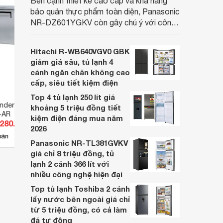
Bên cạnh thiết kế cao cấp và khả năng
bảo quản thực phẩm toàn diện, Panasonic
NR-DZ601YGKV còn gây chú ý với công
nghệ Nanoe™ X độc quyền, được hãng
công bố có khả năng giảm tới 90% dư
Hitachi R-WB640VGV0 GBK
lượng thuốc trừ sâu còn tồn đọng trên
giảm giá sâu, tủ lạnh 4
thực phẩm.
cánh ngăn chân không cao
cấp, siêu tiết kiệm điện
Top 4 tủ lạnh 250 lít giá
den 2 cánh 425 lít
Tủ mát Sanden Inverter 4 cánh
Tủ má
khoảng 5 triệu đồng tiết
-AR
927 lít SRR3-1200i
Inver
kiệm điện đáng mua năm
.280.000 đ
Giá từ 43.050.000 đ
Giá 
2026
4
bán
Có
nơi bán
Có
Panasonic NR-TL381GVKV
giá chỉ 8 triệu đồng, tủ
lạnh 2 cánh 366 lít với
nhiều công nghệ hiện đại
Top tủ lạnh Toshiba 2 cánh
lấy nước bên ngoài giá chỉ
từ 5 triệu đồng, có cả làm
đá tự động