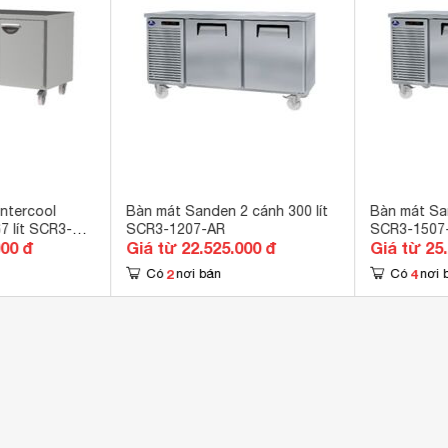
x 
90 
0 x 750 x 850 mm
kg
ntercool
Bàn mát Sanden 2 cánh 300 lít
Bàn mát San
7 lít SCR3-
SCR3-1207-AR
SCR3-1507
000 đ
Giá từ 22.525.000 đ
Giá từ 25
2
4
Có
nơi bán
Có
nơi 