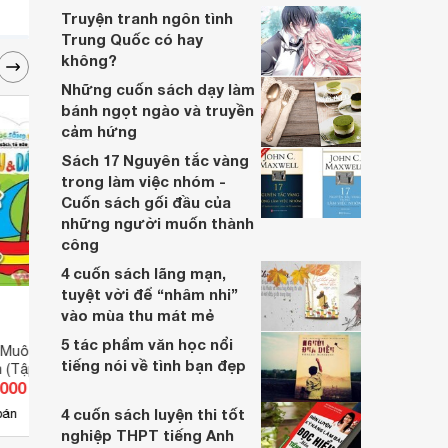
Truyện tranh ngôn tình
Trung Quốc có hay
không?
Những cuốn sách dạy làm
bánh ngọt ngào và truyền
cảm hứng
Sách 17 Nguyên tắc vàng
trong làm việc nhóm -
Cuốn sách gối đầu của
những người muốn thành
công
4 cuốn sách lãng mạn,
tuyệt vời để “nhâm nhi”
vào mùa thu mát mẻ
5 tác phẩm văn học nổi
 Muôn Màu - Tô Màu
Khéo Tay Tinh Mắt Sách Bóc
Tớ Rấ
tiếng nói về tình bạn đẹp
 (Tập 1)
Dán Thông Minh - Loài Vật Ngộ
Giỏi
.000 đ
Giá từ 38.000 đ
Giá 
Nghĩnh
4 cuốn sách luyện thi tốt
5
bán
Có
nơi bán
Có
nghiệp THPT tiếng Anh