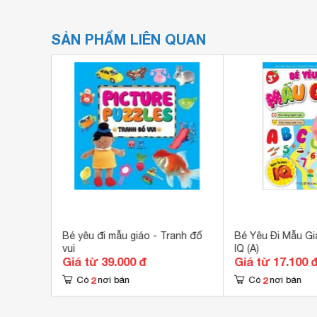
SẢN PHẨM LIÊN QUAN
 Giáo -
Bé yêu đi mẫu giáo - Tranh đố
Bé Yêu Đi Mẫu Gi
vui
IQ (A)
Giá từ 39.000 đ
Giá từ 17.100 
2
2
Có
nơi bán
Có
nơi bán