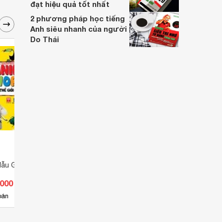
đạt hiệu quả tốt nhất
2 phương pháp học tiếng
Anh siêu nhanh của người
Do Thái
ẫu Giáo - Thế Giới
Bé Yêu Đi Mẫu Giáo - Rèn Luyện
Bé Yêu 
EQ (B)
EQ (A
.000 đ
Giá từ 17.100 đ
Giá 
2
bán
Có
nơi bán
Có