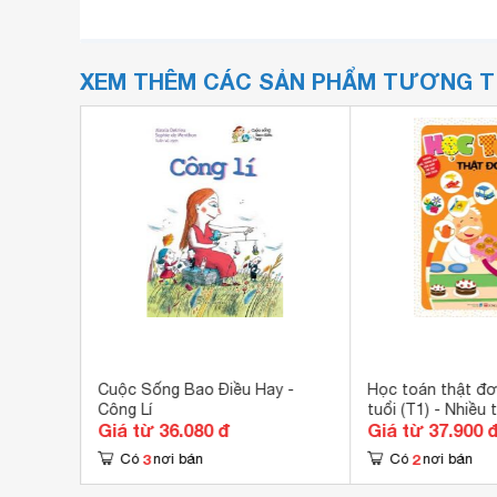
XEM THÊM CÁC SẢN PHẨM TƯƠNG 
iểu học
Cuộc Sống Bao Điều Hay -
Học toán thật đơn
Công Lí
tuổi (T1) - Nhiều 
Giá từ 36.080 đ
Giá từ 37.900 
3
2
Có
nơi bán
Có
nơi bán