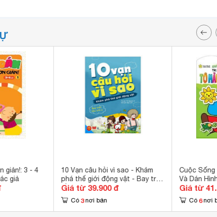
TỰ
 giản!: 3 - 4
10 Vạn câu hỏi vì sao - Khám
Cuộc Sống
tác giả
phá thế giới động vật - Bay trên
Và Dán Hình
đ
Giá từ 39.900 đ
Giá từ 41
bầu trời 2
3
6
Có
nơi bán
Có
nơi 