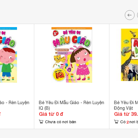
áo - Rèn Luyện
Bé Yêu Đi Mẫu Giáo - Rèn Luyện
Bé Yêu Đi M
IQ (B)
Động Vật
đ
Giá từ 0 đ
Giá từ 39
2
Chưa có nơi bán
Có
nơi 