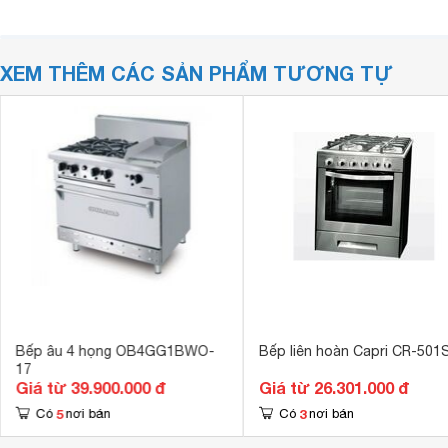
XEM THÊM CÁC SẢN PHẨM TƯƠNG TỰ
Bếp âu 4 họng OB4GG1BWO-
Bếp liên hoàn Capri CR-501
17
Giá từ 39.900.000 đ
Giá từ 26.301.000 đ
5
3
Có
nơi bán
Có
nơi bán