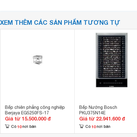
XEM THÊM CÁC SẢN PHẨM TƯƠNG TỰ
Bếp chiên phẳng công nghiệp
Bếp Nướng Bosch
Berjaya EG5250FS-17
PKU375N14E
Giá từ 15.500.000 đ
Giá từ 22.941.600 đ
10
10
Có
nơi bán
Có
nơi bán