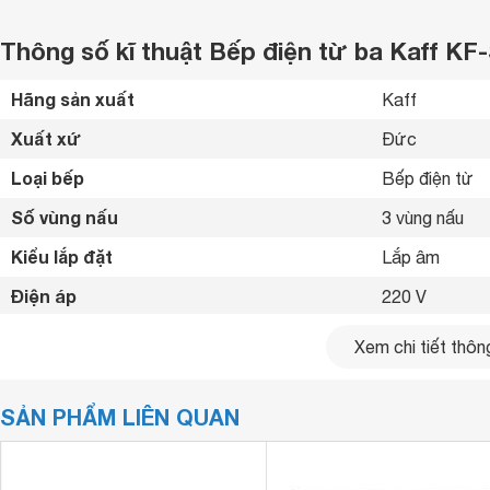
Thông số kĩ thuật Bếp điện từ ba Kaff K
Hãng sản xuất
Kaff 
Xuất xứ
Đức 
Loại bếp
Bếp điện từ 
Số vùng nấu
3 vùng nấu 
Kiểu lắp đặt
Lắp âm 
Điện áp
220 V
Tổng công suất
4700 W
Xem chi tiết thông
Công suất vùng nấu
Trái  2.300W,
SẢN PHẨM LIÊN QUAN
Bảng điều khiển
Cảm ứng 
Chất liệu mặt bếp
Mặt kính Scho