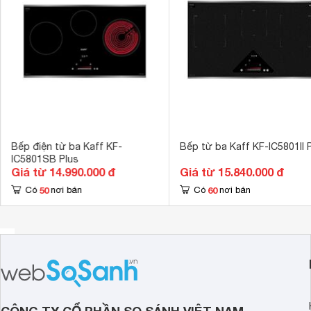
Loại nồi nấu
Vùng từ sử dụ
Chế độ hẹn giờ
Có hẹn giờ 
Chức năng Boo
Tiện ích
(Pause) 
Kích thước
600 x 520 m
Kích thước lắp âm
570 x 490 m
Chức năng khó
Tính năng an toàn
Bếp điện từ ba Kaff KF-
Bếp từ ba Kaff KF-IC5801II 
chống tràn an
IC5801SB Plus
Giá từ 14.990.000 đ
Giá từ 15.840.000 đ
50
60
Có
nơi bán
Có
nơi bán