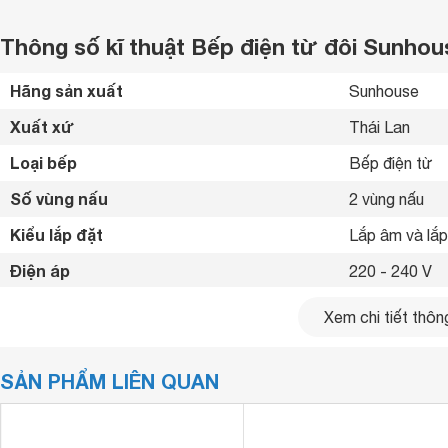
Thông số kĩ thuật Bếp điện từ đôi Sunh
Hãng sản xuất
Sunhouse 
Xuất xứ
Thái Lan 
Loại bếp
Bếp điện từ 
Số vùng nấu
2 vùng nấu 
Kiểu lắp đặt
Lắp âm và lắ
Điện áp
220 - 240 V
Tổng công suất
4400 W
Xem chi tiết thông
Công suất vùng nấu
Trái (Hồng ng
SẢN PHẨM LIÊN QUAN
Bảng điều khiển
Cảm ứng 
Chất liệu mặt bếp
Kính Ceramic -