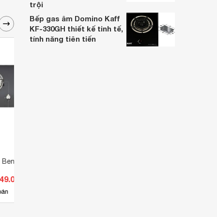
trội
Bếp gas âm Domino Kaff
KF-330GH thiết kế tinh tế,
tính năng tiên tiến
m Benza BZ-720GS
Bếp gas âm Benza BZ-
Bếp 
283GOLD
949.000 đ
Giá từ 3.080.000 đ
Giá 
5
bán
Có
nơi bán
Ch