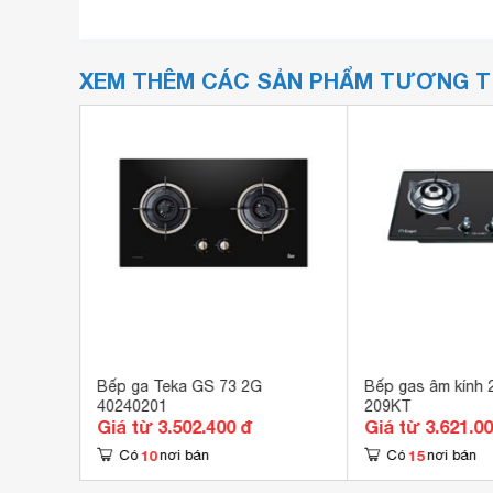
XEM THÊM CÁC SẢN PHẨM TƯƠNG 
732A
Bếp ga Teka GS 73 2G
Bếp gas âm kính 2
40240201
209KT
Giá từ 3.502.400 đ
Giá từ 3.621.0
10
15
Có
nơi bán
Có
nơi bán