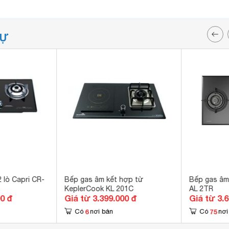
TỰ
 lò Capri CR-
Bếp gas âm kết hợp từ
Bếp gas âm
KeplerCook KL 201C
AL 2TR
00 đ
Giá từ 3.399.000 đ
Giá từ 3.
6
75
Có
nơi bán
Có
nơi