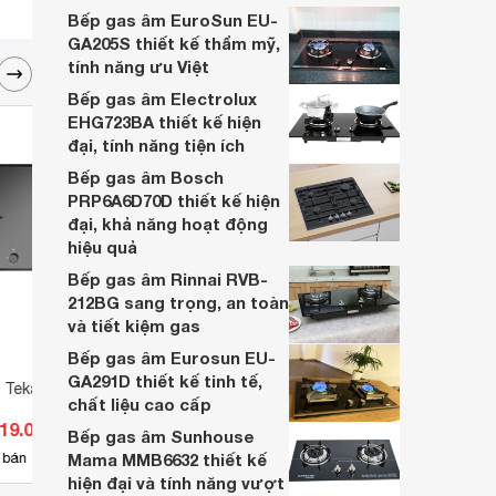
Bếp gas âm EuroSun EU-
GA205S thiết kế thẩm mỹ,
tính năng ưu Việt
Bếp gas âm Electrolux
EHG723BA thiết kế hiện
đại, tính năng tiện ích
Bếp gas âm Bosch
PRP6A6D70D thiết kế hiện
đại, khả năng hoạt động
hiệu quả
Bếp gas âm Rinnai RVB-
212BG sang trọng, an toàn
và tiết kiệm gas
Bếp gas âm Eurosun EU-
GA291D thiết kế tinh tế,
 Teka GVI 75 2G AI
Bếp gas âm Malloca AS9402BG
Bếp g
chất liệu cao cấp
(AS-9402-BG)
619.000 đ
Giá từ 3.808.800 đ
Giá 
Bếp gas âm Sunhouse
86
 bán
Mama MMB6632 thiết kế
Có
nơi bán
Có
hiện đại và tính năng vượt