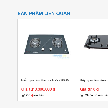
SẢN PHẨM LIÊN QUAN
-721STT
Bếp gas âm Benza BZ-720GA
Bếp gas âm Ben
Giá từ 3.300.000 đ
Giá từ 0 đ
4
Có
nơi bán
Chưa có nơi bá