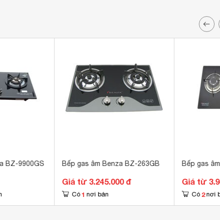
za BZ-9900GS
Bếp gas âm Benza BZ-263GB
Bếp gas â
Giá từ 3.245.000 đ
Giá từ 3.
1
2
n
Có
nơi bán
Có
nơi 