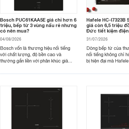
Bosch PUC61KAA5E giá chỉ hơn 6
Hafele HC-I7323B 5
triệu, bếp từ 3 vùng nấu rẻ nhưng
giá còn 6,5 triệu 
có nên mua?
Đức tiết kiệm điện
04/08/2026
31/07/2026
Bosch vốn là thương hiệu nổi tiếng
Dòng bếp từ của th
với chất lượng, độ bền cao và
nổi tiếng không chỉ hộ
thường gắn liền với phân khúc giá
bị hiện đại mà Hafe
cao. Tuy nhiên, trên thị trường hiện
536.61.886 còn đan
nay, mẫu bếp từ Bosch 3 vùng nấu
hàng, siêu thị điện m
PUC61KAA5E lại đang được nhiều
đưa tới lựa chọn ch
đơn vị phân phối với mức giá khá dễ
gia đình.
tiếp cận, thu hút sự quan tâm của
nhiều người tiêu dùng.