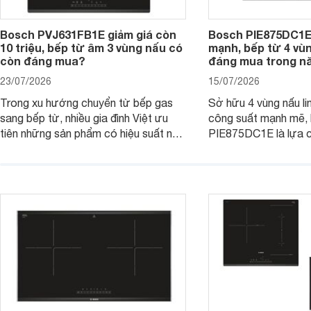
Bosch PVJ631FB1E giảm giá còn
Bosch PIE875DC1E
10 triệu, bếp từ âm 3 vùng nấu có
mạnh, bếp từ 4 vù
còn đáng mua?
đáng mua trong n
23/07/2026
15/07/2026
Trong xu hướng chuyển từ bếp gas
Sở hữu 4 vùng nấu li
sang bếp từ, nhiều gia đình Việt ưu
công suất mạnh mẽ,
tiên những sản phẩm có hiệu suất nấu
PIE875DC1E là lựa 
nướng cao, độ bền tốt và đến từ các
nhu cầu nấu nướng củ
thương hiệu uy tín. Bosch
thời được trang bị nh
PVJ631FB1E là một trong những
minh và tính năng an 
mẫu bếp đáp ứng tốt các tiêu chí này.