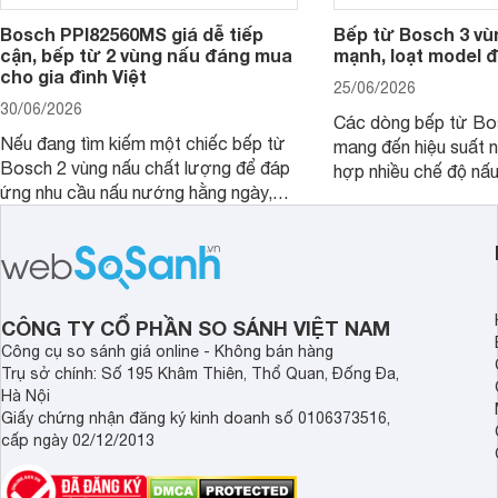
Bosch PPI82560MS giá dễ tiếp
Bếp từ Bosch 3 vù
cận, bếp từ 2 vùng nấu đáng mua
mạnh, loạt model 
cho gia đình Việt
25/06/2026
30/06/2026
Các dòng bếp từ Bo
Nếu đang tìm kiếm một chiếc bếp từ
mang đến hiệu suất 
Bosch 2 vùng nấu chất lượng để đáp
hợp nhiều chế độ nấu
ứng nhu cầu nấu nướng hằng ngày,
ưu hiệu quả sử dụng 
PPI82560MS là một trong những lựa
đây là một số mẫu b
chọn đáng cân nhắc.
vùng nấu đáng mua hi
CÔNG TY CỔ PHẦN SO SÁNH VIỆT NAM
Công cụ so sánh giá online - Không bán hàng
Trụ sở chính: Số 195 Khâm Thiên, Thổ Quan, Đống Đa,
Hà Nội
Giấy chứng nhận đăng ký kinh doanh số 0106373516,
cấp ngày 02/12/2013