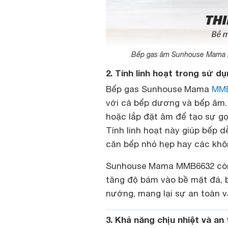
Bếp gas âm Sunhouse Mama MM
2. Tính linh hoạt trong sử
Bếp gas Sunhouse Mama
MM
với cả bếp dương và bếp âm. 
hoặc lắp đặt âm để tạo sự g
Tính linh hoạt này giúp bếp 
căn bếp nhỏ hẹp hay các không
Sunhouse Mama MMB6632 còn 
tăng độ bám vào bề mặt đá, b
nướng, mang lại sự an toàn v
3. Khả năng chịu nhiệt và an