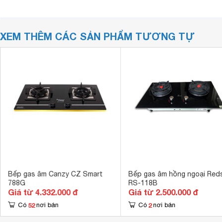
XEM THÊM CÁC SẢN PHẨM TƯƠNG TỰ
Bếp gas âm Canzy CZ Smart
Bếp gas âm hồng ngoại Red
788G
RS-118B
Giá từ 4.332.000 đ
Giá từ 2.500.000 đ
52
2
Có
nơi bán
Có
nơi bán