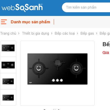
Danh mục sản phẩm
Trang chủ
Thiết bị gia dụng
Bếp các loại
Bếp gas
Bếp g
Bế
Giá 