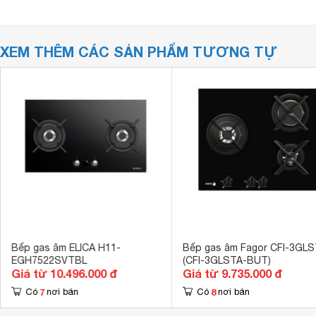
XEM THÊM CÁC SẢN PHẨM TƯƠNG TỰ
Bếp gas âm ELICA H11-
Bếp gas âm Fagor CFI-3GL
EGH7522SVTBL
(CFI-3GLSTA-BUT)
Giá từ 10.496.000 đ
Giá từ 9.735.000 đ
7
8
Có
nơi bán
Có
nơi bán