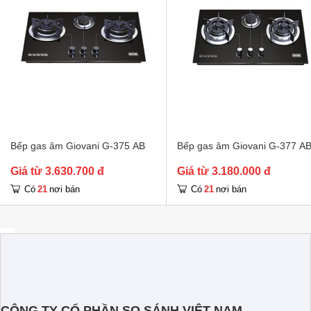
Kích thước lắp âm
 680 x 380 m
Bếp gas âm Giovani G-375 AB
Bếp gas âm Giovani G-377 A
Giá từ 3.630.700 đ
Giá từ 3.180.000 đ
21
21
Có
nơi bán
Có
nơi bán
CÔNG TY CỔ PHẦN SO SÁNH VIỆT NAM