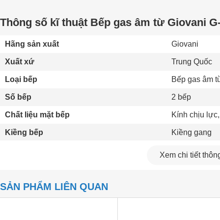
Thông số kĩ thuật Bếp gas âm từ Giovani 
Hãng sản xuất
Giovani 
Xuất xứ
Trung Quốc 
Loại bếp
Bếp gas âm t
Số bếp
2 bếp
Chất liệu mặt bếp
Kính chịu lực,
Kiềng bếp
Kiềng gang 
Kiểu đầu đốt
Đầu đốt thườ
Xem chi tiết thông
Tiện ích
Hệ thống ngắt
SẢN PHẨM LIÊN QUAN
Hệ thống đánh lửa
Pin 1,5V 
Kích thước
720 x 420 m