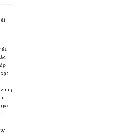
uất
 nấu
các
bếp
hoạt
 vùng
an
 gia
hi
 tự