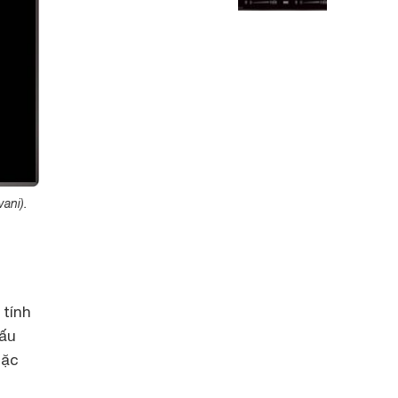
ani).
 tính
nấu
mặc