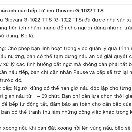
tiện ích của bếp từ âm Giovani G-1022 TTS
u Giovani G-1022 TTS (G-1022TTS) đã được nhà sản x
 năng tiện ích nhằm mang đến cho người dùng những trải
sử dụng. Đó là:
: Cho phép bạn linh hoạt trong việc quản lý quá trình
nấu nướng, bạn có thể tạm dừng nấu ăn để giải quyết 
y xử lý các tình huống bất ngờ mà không cần phải tắt 
cần nấu tiếp, bạn chỉ cần nhấn Pause và bếp sẽ trở lại 
 trước đó.
t bếp: Người dùng có thể hẹn giờ nấu độc lập cho từng
ời gian nấu từ 1 – 99 phút. Bạn chỉ cần lựa chọn thời gi
t để bếp tự động tắt, đảm bảo an toàn cho căn bếp của
 bạn có thể tranh thủ làm những công việc khác trong k
 xoong nồi: Khi bạn đặt xoong nồi lên vùng nấu, bếp sẽ