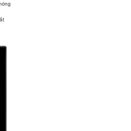
 nóng
ắt