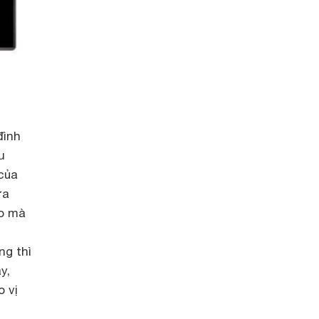
đình
u
 của
ừa
ảo mà
ng thì
y,
 vị