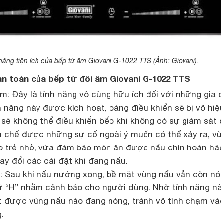
năng tiện ích của bếp từ âm Giovani G-1022 TTS (Ảnh: Giovani).
an toàn của bếp từ đôi âm Giovani G-1022 TTS
m: Đây là tính năng vô cùng hữu ích đối với những gia 
nh năng này được kích hoạt, bảng điều khiển sẽ bị vô hiệ
 sẽ không thể điều khiển bếp khi không có sự giám sát
n chế được những sự cố ngoài ý muốn có thể xảy ra, v
o trẻ nhỏ, vừa đảm bảo món ăn được nấu chín hoàn h
hay đổi các cài đặt khi đang nấu.
: Sau khi nấu nướng xong, bề mặt vùng nấu vẫn còn nó
hữ “H” nhằm cảnh báo cho người dùng. Nhờ tính năng nà
t được vùng nấu nào đang nóng, tránh vô tình chạm vào
g.