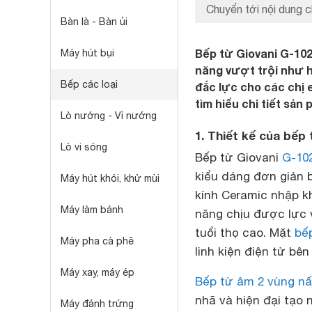
Chuyển tới nội dung c
Bàn là - Bàn ủi
Bếp từ Giovani G-102
Máy hút bụi
năng vượt trội như h
Bếp các loại
đắc lực cho các chị
tìm hiểu chi tiết sản
Lò nướng - Vỉ nướng
1. Thiết kế của bếp
Lò vi sóng
Bếp từ Giovani
G-10
kiểu dáng đơn giản 
Máy hút khói, khử mùi
kính Ceramic nhập kh
Máy làm bánh
năng chịu được lực 
tuổi thọ cao. Mặt
bế
Máy pha cà phê
linh kiện điện tử bên
Máy xay, máy ép
Bếp từ âm 2 vùng nấ
nhã và hiện đại tạo
Máy đánh trứng