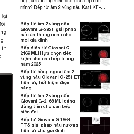
đẹp, vừa thông minh cho gian bếp nhà
mình? Bếp từ âm 2 vùng nấu Kaff KF-
FL999II với thiết kế chuẩn châu Âu sẽ là
lại
sản phẩm vừa tiết kiệm thời gian vừa nâng
ôi
Bếp từ âm 2 vùng nấu
tầm không gian bếp nhà bạn.
Giovani G-292T giải pháp
ông
nấu ăn thông minh cho
ng
mọi gia đình
Bếp điện từ Giovani G-
 thị
2169 MLH lựa chọn tiết
c
kiệm cho căn bếp trong
năm 2025
Bếp từ hồng ngoại âm 2
vùng nấu Giovani G-251 ET
tiện lợi, tiết kiệm điện
năng
Bếp từ âm 2 vùng nấu
Giovani G-2168 MLI đáng
đồng tiền cho căn bếp
hiện đại
Bếp từ Giovani G 1668
TTS giải pháp nấu nướng
tiện lợi cho gia đình