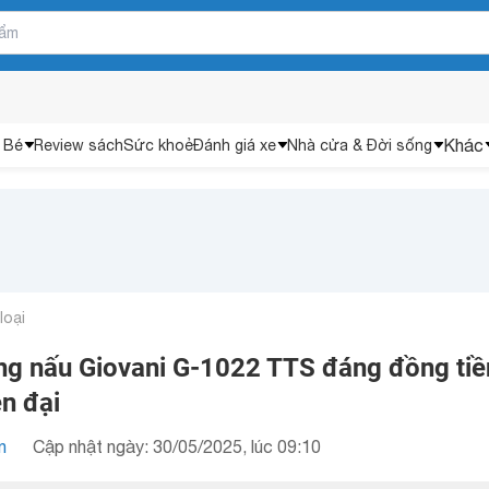
Khác
 Bé
Review sách
Sức khoẻ
Đánh giá xe
Nhà cửa & Đời sống
loại
ng nấu Giovani G-1022 TTS đáng đồng tiề
n đại
n
Cập nhật ngày: 30/05/2025, lúc 09:10