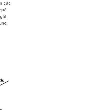
ện các
 quá
ngắt
dùng