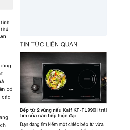
 tính
 thủ
.vn
TIN TỨC LIÊN QUAN
 cùng
ặt
hả
ên có
i các
Bếp từ 2 vùng nấu Kaff KF-FL999II trái
tim của căn bếp hiện đại
rang
Bạn đang tìm kiếm một chiếc bếp từ vừa
ách