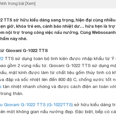
hính trong bài
[Xem]
2 TTS sở hữu kiểu dáng sang trọng, hiện đại cùng nhiều
ẹn giờ, khóa trẻ em, cảnh báo nhiệt dư… hứa hẹn là trợ
 em nội trợ trong công việc nấu nướng. Cùng Websosanh
 phẩm này nhé.
 từ Giovani G-1022 TTS
22
TTS sử dụng toàn bộ linh kiện được nhập khẩu từ Ý
bao gồm 2 vùng nấu từ. Giovani G-1022 TTS sử dụng m
ẩu, mặt kính được làm từ chất liệu gốm thủy tinh có k
va đập và sốc nhiệt lên đến 800 độ C, chống xước tốt n
p
tản nhiệt nhanh chóng và được cách điện an toàn vớ
 trong thân.
u Giovani G-1022 TTS (G-1022TTS)
sở hữu kiểu dáng t
 nên một không gian nấu nướng đẹp. Đặc biệt, bếp có c