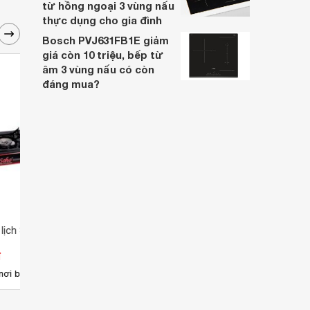
từ hồng ngoại 3 vùng nấu
thực dụng cho gia đình
Bosch PVJ631FB1E giảm
giá còn 10 triệu, bếp từ
âm 3 vùng nấu có còn
đáng mua?
lịch SoHo - 16P
Bếp gas du lịch Maxsun
Bếp g
MS3500.
NA25
đ
Giá từ 249.000 đ
Giá 
15
nơi bán
Có
nơi bán
Có