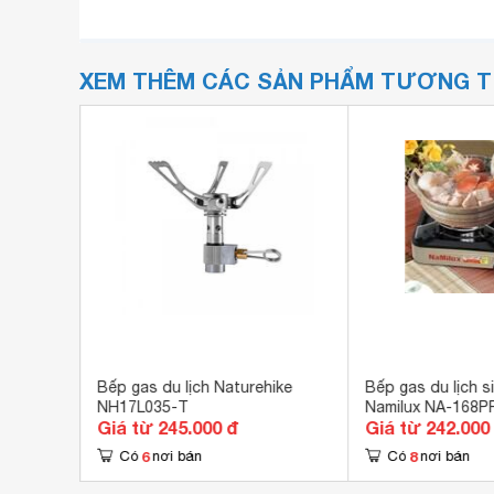
XEM THÊM CÁC SẢN PHẨM TƯƠNG 
x NA-
Bếp gas du lịch Naturehike
Bếp gas du lịch 
NH17L035-T
Namilux NA-168P
Giá từ 245.000 đ
Giá từ 242.000
6
8
Có
nơi bán
Có
nơi bán