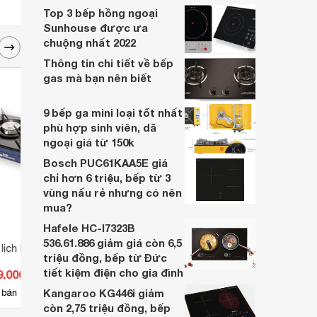
vừa phù hợp với các không gian sống hạn
Top 3 bếp hồng ngoại
chế.
Sunhouse được ưa
chuộng nhất 2022
Thông tin chi tiết về bếp
gas mà bạn nên biết
9 bếp ga mini loại tốt nhất
phù hợp sinh viên, dã
ngoại giá từ 150k
Bosch PUC61KAA5E giá
chỉ hơn 6 triệu, bếp từ 3
vùng nấu rẻ nhưng có nên
mua?
Hafele HC-I7323B
536.61.886 giảm giá còn 6,5
 lịch Maxsun
Bếp gas mini Namilux NA-
Bếp d
triệu đồng, bếp từ Đức
1711PF
PM18
tiết kiệm điện cho gia đình
9.000 đ
Giá từ 200.000 đ
Giá 
Kangaroo KG446i giảm
2
 bán
Có
nơi bán
Có
còn 2,75 triệu đồng, bếp