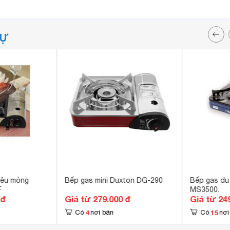
TỰ
siêu mỏng
Bếp gas mini Duxton DG-290
Bếp gas du
F
MS3500.
 đ
Giá từ 279.000 đ
Giá từ 24
4
15
Có
nơi bán
Có
nơi