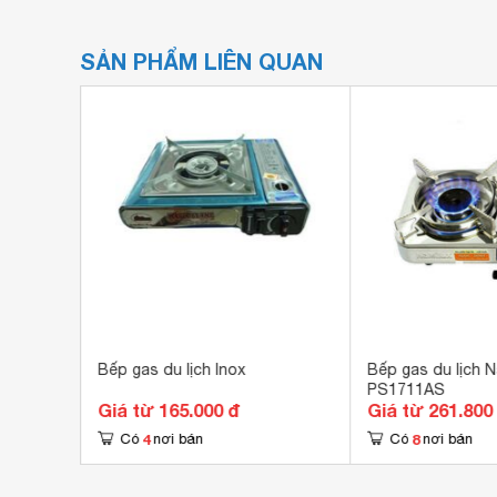
SẢN PHẨM LIÊN QUAN
8s
Bếp gas du lịch Inox
Bếp gas du lịch N
PS1711AS
Giá từ 165.000 đ
Giá từ 261.800
4
8
Có
nơi bán
Có
nơi bán