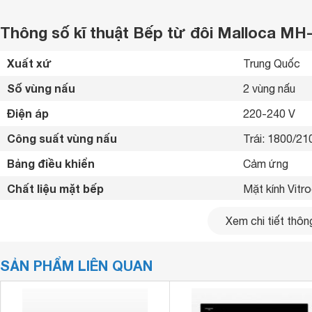
Thông số kĩ thuật Bếp từ đôi Malloca MH
Xuất xứ
Trung Quốc 
Số vùng nấu
2 vùng nấu 
Điện áp
220-240 V
Công suất vùng nấu
Trái: 1800/2
Bảng điều khiển
Cảm ứng 
Chất liệu mặt bếp
Mặt kính Vitr
Loại nồi nấu
Chỉ sử dụng lo
Xem chi tiết thông
Chế độ hẹn giờ
Có hẹn giờ 
SẢN PHẨM LIÊN QUAN
Tiện ích
Chức năng nấ
Kích thước
730 x 420 x 