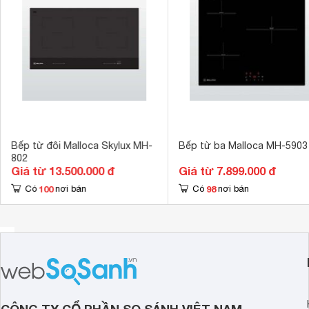
Kích thước lắp âm
680 x 380 m
Khóa phím trẻ
Tính năng an toàn
Chức năng tự 
Bếp từ đôi Malloca Skylux MH-
Bếp từ ba Malloca MH-5903
802
Giá từ 13.500.000 đ
Giá từ 7.899.000 đ
100
98
Có
nơi bán
Có
nơi bán