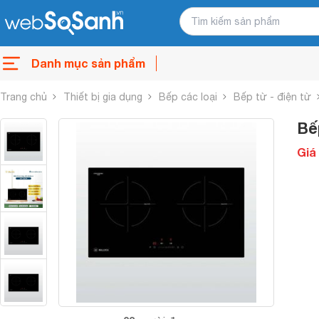
Danh mục sản phẩm
Trang chủ
Thiết bị gia dụng
Bếp các loại
Bếp từ - điện từ
Bế
Giá 