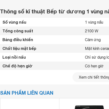
Thông số kĩ thuật Bếp từ dương 1 vùng n
Số vùng nấu
1 vùng nấu 
Tổng công suất
2100 W
Bảng điều khiển
Cảm ứng 
Chất liệu mặt bếp
Mặt kính ceram
Loại nồi nấu
Chỉ sử dụng lo
Chế độ hẹn giờ
Có hẹn giờ 
Tiện ích
Tự động ngắt 
Xem chi tiết thông
Kích thước
290 x 360 m
SẢN PHẨM LIÊN QUAN
Khối lượng
3.2 kg