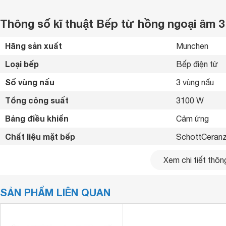
Thông số kĩ thuật Bếp từ hồng ngoại âm 
Hãng sản xuất
Munchen 
Loại bếp
Bếp điện từ 
Số vùng nấu
3 vùng nấu 
Tổng công suất
3100 W
Bảng điều khiển
Cảm ứng 
Chất liệu mặt bếp
SchottCeranz
Loại nồi nấu
Chỉ sử dụng lo
Xem chi tiết thông
Tiện ích
Hệ thống khoá
SẢN PHẨM LIÊN QUAN
Kích thước
580 x 510 m
Kích thước lắp âm
555 x 485 m