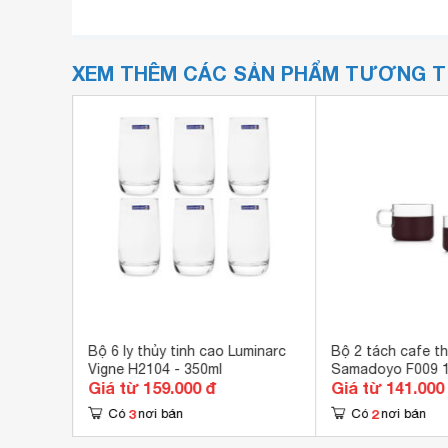
XEM THÊM CÁC SẢN PHẨM TƯƠNG 
ang
Bộ 6 ly thủy tinh cao Luminarc
Bộ 2 tách cafe th
Vigne H2104 - 350ml
Samadoyo F009 
Giá từ 159.000 đ
Giá từ 141.000
3
2
Có
nơi bán
Có
nơi bán