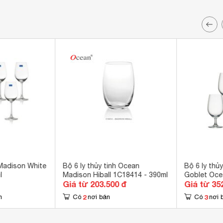
 Madison White
Bộ 6 ly thủy tinh Ocean
Bộ 6 ly thủ
l
Madison Hiball 1C18414 - 390ml
Goblet Oce
Giá từ 203.500 đ
Giá từ 35
2
3
n
Có
nơi bán
Có
nơi 