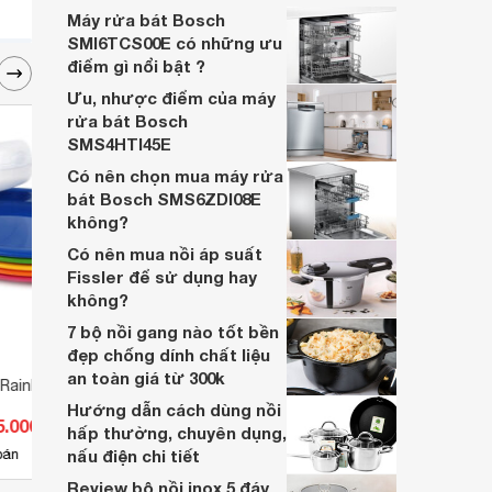
năng làm sạch và khử khuẩn bát đĩa, dụng
Máy rửa bát Bosch
cụ nhà bếp một cách nhanh chóng.
SMI6TCS00E có những ưu
điểm gì nổi bật ?
Ưu, nhược điểm của máy
rửa bát Bosch
SMS4HTI45E
Có nên chọn mua máy rửa
bát Bosch SMS6ZDI08E
không?
Có nên mua nồi áp suất
Fissler để sử dụng hay
không?
7 bộ nồi gang nào tốt bền
đẹp chống dính chất liệu
an toàn giá từ 300k
 Rainbow 5P
Thố trộn 135024
Dụng 
Lock
Hướng dẫn cách dùng nồi
5.000 đ
Giá từ 135.000 đ
Giá 
hấp thường, chuyên dụng,
5
bán
nấu điện chi tiết
Có
nơi bán
Có
Review bộ nồi inox 5 đáy