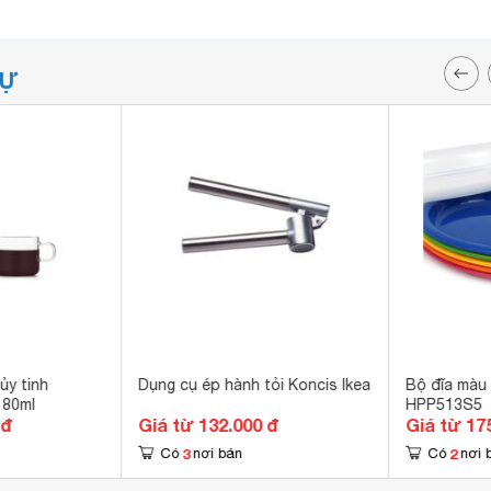
TỰ
ủy tinh
Dụng cụ ép hành tỏi Koncis Ikea
Bộ đĩa màu
180ml
HPP513S5
 đ
Giá từ 132.000 đ
Giá từ 17
3
2
Có
nơi bán
Có
nơi 