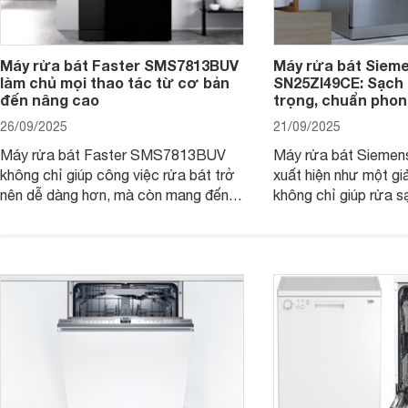
Máy rửa bát Faster SMS7813BUV
Máy rửa bát Siem
làm chủ mọi thao tác từ cơ bản
SN25ZI49CE: Sạch 
đến nâng cao
trọng, chuẩn pho
26/09/2025
21/09/2025
Máy rửa bát Faster SMS7813BUV
Máy rửa bát Sieme
không chỉ giúp công việc rửa bát trở
xuất hiện như một giả
nên dễ dàng hơn, mà còn mang đến
không chỉ giúp rửa 
sự an toàn, tiết kiệm và tiện nghi cho
bát đĩa trong một lầ
căn bếp hiện đại. Cùng Websosanh.vn
còn đem đến sự sang 
đi tìm hiểu những tính năng nổi bật mà
trong từng đường nét
sản phẩm này mang lại nhé.
chúng tôi đi đánh giá
này nhé.