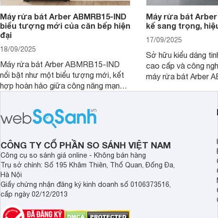
Máy rửa bát Arber ABMRB15-IND
Máy rửa bát Arber
biểu tượng mới của căn bếp hiện
kế sang trọng, hiệ
đại
17/09/2025
18/09/2025
Sở hữu kiểu dáng tinh
Máy rửa bát Arber ABMRB15-IND
cao cấp và công nghệ
nổi bật như một biểu tượng mới, kết
máy rửa bát Arber
hợp hoàn hảo giữa công năng mạnh
chỉ giúp tiết kiệm th
mẽ và thiết kế tinh tế. Đây chính là trợ
điện năng mà còn đả
thủ đắc lực giúp giải phóng đôi tay,
luôn sạch bóng, diệt 
mang lại sự thoải mái và sang trọng
Cùng Websosanh.vn đ
trong từng khoảnh khắc quây quần.
tính năng nổi bật củ
CÔNG TY CỔ PHẦN SO SÁNH VIỆT NAM
Công cụ so sánh giá online - Không bán hàng
Trụ sở chính: Số 195 Khâm Thiên, Thổ Quan, Đống Đa,
Hà Nội
Giấy chứng nhận đăng ký kinh doanh số 0106373516,
cấp ngày 02/12/2013