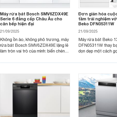
Máy rửa bát Bosch SMV6ZDX49E
Đơn giản hóa cuộ
Serie 6 đẳng cấp Châu Âu cho
tầm trải nghiệm vớ
căn bếp hiện đại
Beko DFN05311W
21/09/2025
21/09/2025
Không ồn ào, không phô trương, máy
Máy rửa bát Beko 1
rửa bát Bosch SMV6ZDX49E lặng lẽ
DFN05311W thay bạn
làm tròn vai trò của mình: biến chén
dọn dẹp một cách gọ
đĩa bẩn thành sáng bóng, và biến căn
và tiết kiệm tối đa 
bếp thành không gian tiện nghi, sang
chỉ là một thiết bị gi
trọng chuẩn châu Âu. Cùng
người bạn đồng hành
Websosanh.vn đi tìm hiểu chi tiết sản
gian bếp của gia đình
phẩm này nhé.
người.