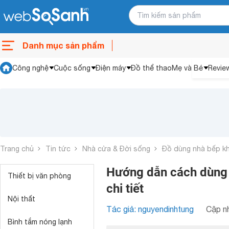
Danh mục sản phẩm
Công nghệ
Cuộc sống
Điện máy
Đồ thể thao
Mẹ và Bé
Revie
Trang chủ
Tin tức
Nhà cửa & Đời sống
Đồ dùng nhà bếp k
Hướng dẫn cách dùng 
Thiết bị văn phòng
chi tiết
Nội thất
Tác giả: nguyendinhtung
Cập nh
Bình tắm nóng lạnh