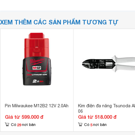
XEM THÊM CÁC SẢN PHẨM TƯƠNG TỰ
Pin Milwaukee M12B2 12V 2.0Ah
Kìm điện đa năng Tsunoda A
06
Giá từ 599.000 đ
Giá từ 518.000 đ
29
5
Có
nơi bán
Có
nơi bán