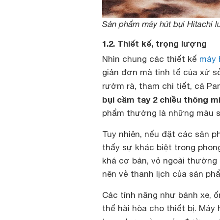
Sản phẩm máy hút bụi Hitachi lu
1.2. Thiết kế, trọng lượng
Nhìn chung các thiết kế
máy 
giản đơn mà tinh tế của xứ s
rườm rà, tham chi tiết, cả P
bụi cầm tay 2 chiều thông m
phẩm thường là những màu sắc
Tuy nhiên, nếu đặt các sản p
thấy sự khác biệt trong phon
khá cơ bản, vỏ ngoài thường 
nên vẻ thanh lịch của sản ph
Các tính năng như bánh xe, ố
thể hài hòa cho thiết bị. Máy 