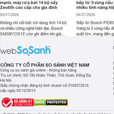
mạnh, máy rửa bát 14 bộ sấy
bếp từ 3 vùng nấu 
Zeolith cao cấp cho gia đình
nhiều tính năng hi
09/07/2026
06/07/2026
Không chỉ nổi bật với dung tích 14 bộ
Bếp từ Bosch PID
và nhiều công nghệ hiện đại, Bosch
trang bị 3 vùng nấu 
SMS8YCI01E còn ghi điểm khi giá
suất lớn, mang đến g
bán thực tế đã giảm đáng kể so với
nướng linh hoạt và h
thời điểm mới mở bán, mang lại tỷ lệ
gia đình.
giá trị/chi phí hấp dẫn hơn cho người
dùng đang tìm kiếm một mẫu máy rửa
bát cao cấp.
CÔNG TY CỔ PHẦN SO SÁNH VIỆT NAM
Công cụ so sánh giá online - Không bán hàng
Trụ sở chính: Số 195 Khâm Thiên, Thổ Quan, Đống Đa,
Hà Nội
Giấy chứng nhận đăng ký kinh doanh số 0106373516,
cấp ngày 02/12/2013