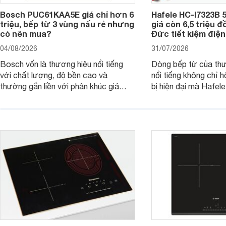
Bosch PUC61KAA5E giá chỉ hơn 6
Hafele HC-I7323B 5
triệu, bếp từ 3 vùng nấu rẻ nhưng
giá còn 6,5 triệu 
có nên mua?
Đức tiết kiệm điện
04/08/2026
31/07/2026
Bosch vốn là thương hiệu nổi tiếng
Dòng bếp từ của th
với chất lượng, độ bền cao và
nổi tiếng không chỉ hộ
thường gắn liền với phân khúc giá
bị hiện đại mà Hafe
cao. Tuy nhiên, trên thị trường hiện
536.61.886 còn đan
nay, mẫu bếp từ Bosch 3 vùng nấu
hàng, siêu thị điện m
PUC61KAA5E lại đang được nhiều
đưa tới lựa chọn ch
đơn vị phân phối với mức giá khá dễ
gia đình.
tiếp cận, thu hút sự quan tâm của
nhiều người tiêu dùng.