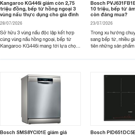
Kangaroo KG446i giảm còn 2,75
Bosch PVJ631FB1E
triệu đồng, bếp từ hồng ngoại 3
10 triệu, bếp từ â
vùng nấu thực dụng cho gia đình
còn đáng mua?
28/07/2026
23/07/2026
Sở hữu 3 vùng nấu độc lập kết hợp
Trong xu hướng chuy
cùng vùng nấu hồng ngoại, bếp từ
sang bếp từ, nhiều gi
Kangaroo KG446i mang tới lựa chọn
tiên những sản phẩm 
đáng cân nhắc cho nhu cầu nấu
nướng cao, độ bền t
nướng tại gia đình. Hiện sản phẩm
thương hiệu uy tín. 
cũng đang được giảm giá khá sâu tại
PVJ631FB1E là một 
nhiều cửa hàng, đại lý.
mẫu bếp đáp ứng tốt 
Bosch SMS8YCI01E giảm giá
Bosch PID651DC5E 