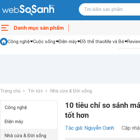
Danh mục sản phẩm
Công nghệ
Cuộc sống
Điện máy
Đồ thể thao
Mẹ và Bé
Revie
Trang chủ
Tin tức
Nhà cửa & Đời sống
10 tiêu chí so sánh má
Công nghệ
tốt hơn
Điện máy
Tác giả: Nguyễn Oanh
Cập nhật
Nhà cửa & Đời sống