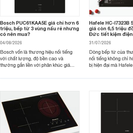
Bosch PUC61KAA5E giá chỉ hơn 6
Hafele HC-I7323B 5
triệu, bếp từ 3 vùng nấu rẻ nhưng
giá còn 6,5 triệu 
có nên mua?
Đức tiết kiệm điện
04/08/2026
31/07/2026
Bosch vốn là thương hiệu nổi tiếng
Dòng bếp từ của th
với chất lượng, độ bền cao và
nổi tiếng không chỉ hộ
thường gắn liền với phân khúc giá
bị hiện đại mà Hafe
cao. Tuy nhiên, trên thị trường hiện
536.61.886 còn đan
nay, mẫu bếp từ Bosch 3 vùng nấu
hàng, siêu thị điện m
PUC61KAA5E lại đang được nhiều
đưa tới lựa chọn ch
đơn vị phân phối với mức giá khá dễ
gia đình.
tiếp cận, thu hút sự quan tâm của
nhiều người tiêu dùng.