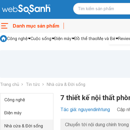
Danh mục sản phẩm
Công nghệ
Cuộc sống
Điện máy
Đồ thể thao
Mẹ và Bé
Revie
Trang chủ
Tin tức
Nhà cửa & Đời sống
7 thiết kế nội thất p
Công nghệ
Tác giả: nguyendinhtung
Cập nh
Điện máy
Chuyển tới nội dung chính trong 
Nhà cửa & Đời sống