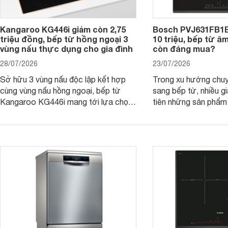
Kangaroo KG446i giảm còn 2,75
Bosch PVJ631FB1E
triệu đồng, bếp từ hồng ngoại 3
10 triệu, bếp từ â
vùng nấu thực dụng cho gia đình
còn đáng mua?
28/07/2026
23/07/2026
Sở hữu 3 vùng nấu độc lập kết hợp
Trong xu hướng chuy
cùng vùng nấu hồng ngoại, bếp từ
sang bếp từ, nhiều gi
Kangaroo KG446i mang tới lựa chọn
tiên những sản phẩm 
đáng cân nhắc cho nhu cầu nấu
nướng cao, độ bền t
nướng tại gia đình. Hiện sản phẩm
thương hiệu uy tín. 
cũng đang được giảm giá khá sâu tại
PVJ631FB1E là một 
nhiều cửa hàng, đại lý.
mẫu bếp đáp ứng tốt 