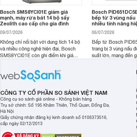
Bosch SMS8YCI01E giảm giá
Bosch PID651DC5E 
mạnh, máy rửa bát 14 bộ sấy
bếp từ 3 vùng nấu 
Zeolith cao cấp cho gia đình
nhiều tính năng hi
09/07/2026
06/07/2026
Không chỉ nổi bật với dung tích 14 bộ
Bếp từ Bosch PID
và nhiều công nghệ hiện đại, Bosch
trang bị 3 vùng nấu 
SMS8YCI01E còn ghi điểm khi giá
suất lớn, mang đến g
bán thực tế đã giảm đáng kể so với
nướng linh hoạt và h
thời điểm mới mở bán, mang lại tỷ lệ
gia đình.
giá trị/chi phí hấp dẫn hơn cho người
dùng đang tìm kiếm một mẫu máy rửa
bát cao cấp.
CÔNG TY CỔ PHẦN SO SÁNH VIỆT NAM
Công cụ so sánh giá online - Không bán hàng
Trụ sở chính: Số 195 Khâm Thiên, Thổ Quan, Đống Đa,
Hà Nội
Giấy chứng nhận đăng ký kinh doanh số 0106373516,
cấp ngày 02/12/2013