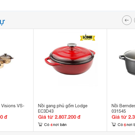
TỰ
h Visions VS-
Nồi gang phủ gốm Lodge
Nồi Bernde
EC3D43
031545
00 đ
Giá từ 2.807.200 đ
Giá từ 2.
4
6
Có
nơi bán
Có
nơi 