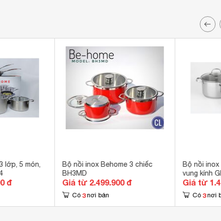
 lớp, 5 món,
Bộ nồi inox Behome 3 chiếc
Bộ nồi inox
4
BH3MD
vung kính G
00 đ
Giá từ 2.499.900 đ
Giá từ 1.
3
3
Có
nơi bán
Có
nơi 