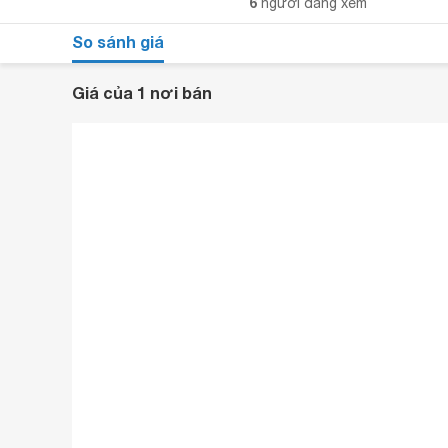
6
người đang xem
So sánh giá
Giá của 1 nơi bán