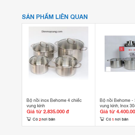
SẢN PHẨM LIÊN QUAN
iếc
Bộ nồi inox Behome 4 chiếc
Bộ nồi Behome - 3
vung kính
vung kính, Inox 30
Giá từ 2.835.000 đ
Giá từ 4.400.0
2
1
Có
nơi bán
Có
nơi bán