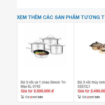
XEM THÊM CÁC SẢN PHẨM TƯƠNG 
ox 3
Bộ 3 nồi và 1 chảo Elmich Tri-
Bộ 3 nồi thủy tin
Max EL-3742
332/CL1
Giá từ 2.500.000 đ
Giá từ 2.490.0
9
2
Có
nơi bán
Có
nơi bán