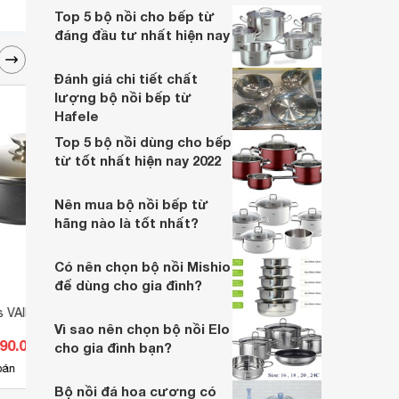
sử dụng dòng nồi chất lượng, bài viết của
Top 5 bộ nồi cho bếp từ
Websosanh sẽ gợi ý cho bạn top các bộ
đáng đầu tư nhất hiện nay
nồi nấu bếp từ cao cấp ngay dưới đây.
Đánh giá chi tiết chất
lượng bộ nồi bếp từ
Hafele
Top 5 bộ nồi dùng cho bếp
từ tốt nhất hiện nay 2022
Nên mua bộ nồi bếp từ
hãng nào là tốt nhất?
Có nên chọn bộ nồi Mishio
để dùng cho gia đình?
s VAIN có nắp
Bộ nồi chảo inox diva EL-3246
Nồi b
Vì sao nên chọn bộ nồi Elo
390.000 đ
Giá từ 2.550.000 đ
Giá 
cho gia đình bạn?
15
bán
Có
nơi bán
Có
Bộ nồi đá hoa cương có