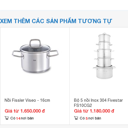
XEM THÊM CÁC SẢN PHẨM TƯƠNG TỰ
Nồi Fissler Viseo - 16cm
Bộ 5 nồi Inox 304 Fivestar
FS10CG2
Giá từ 1.650.000 đ
Giá từ 1.180.000 đ
14
5
Có
nơi bán
Có
nơi bán