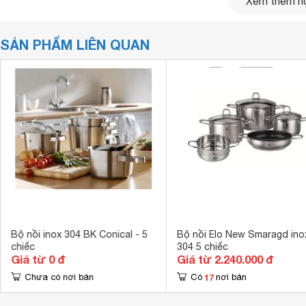
Xem thêm nộ
SẢN PHẨM LIÊN QUAN
Bộ nồi inox 304 BK Conical - 5
Bộ nồi Elo New Smaragd ino
chiếc
304 5 chiếc
Giá từ 0 đ
Giá từ 2.240.000 đ
17
Chưa có nơi bán
Có
nơi bán