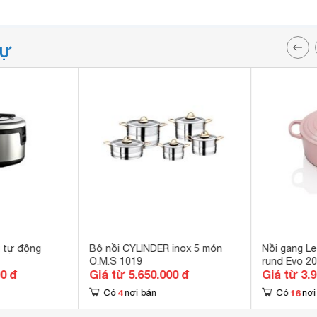
TỰ
u tự động
Bộ nồi CYLINDER inox 5 món
Nồi gang Le
O.M.S 1019
rund Evo 2
00 đ
Giá từ 5.650.000 đ
Giá từ 3.
4
16
Có
nơi bán
Có
nơi