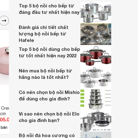
sử dụng dòng nồi chất lượng, bài viết của
Top 5 bộ nồi cho bếp từ
Websosanh sẽ gợi ý cho bạn top các bộ
đáng đầu tư nhất hiện nay
nồi nấu bếp từ cao cấp ngay dưới đây.
Đánh giá chi tiết chất
lượng bộ nồi bếp từ
Hafele
Top 5 bộ nồi dùng cho bếp
từ tốt nhất hiện nay 2022
Nên mua bộ nồi bếp từ
hãng nào là tốt nhất?
Có nên chọn bộ nồi Mishio
để dùng cho gia đình?
 Creuset Bräter
Bộ 3 nồi tay cầm dài Scanpan
Bộ nồ
Vì sao nên chọn bộ nồi Elo
0cm
Impact 71060000
10 tei
905.000 đ
Giá từ 2.959.000 đ
Giá 
cho gia đình bạn?
4
 bán
Có
nơi bán
Có
Bộ nồi đá hoa cương có