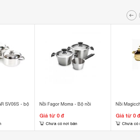
AR SV06S - bộ
Nồi Fagor Moma - Bộ nồi
Nồi Magicch
Giá từ 0 đ
Giá từ 0 
n
Chưa có nơi bán
Chưa có 