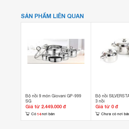
SẢN PHẨM LIÊN QUAN
 11 nồi
Bộ nồi 9 món Giovani GP-999
Bộ nồi SILVERST
SG
3 nồi
Giá từ 2.449.000 đ
Giá từ 0 đ
14
Có
nơi bán
Chưa có nơi bá