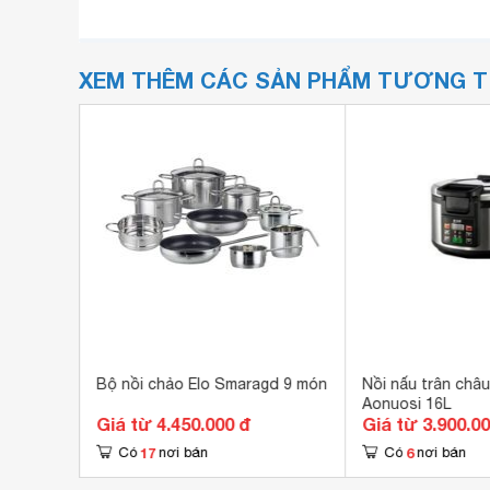
XEM THÊM CÁC SẢN PHẨM TƯƠNG 
äter
Bộ nồi chảo Elo Smaragd 9 món
Nồi nấu trân châ
Aonuosi 16L
Giá từ 4.450.000 đ
Giá từ 3.900.0
17
6
Có
nơi bán
Có
nơi bán