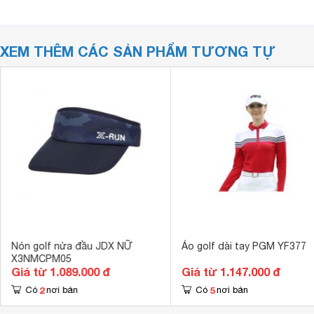
XEM THÊM CÁC SẢN PHẨM TƯƠNG TỰ
Nón golf nửa đầu JDX NỮ
Áo golf dài tay PGM YF377
X3NMCPM05
Giá từ 1.089.000 đ
Giá từ 1.147.000 đ
2
5
Có
nơi bán
Có
nơi bán