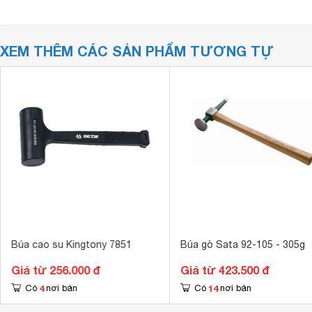
XEM THÊM CÁC SẢN PHẨM TƯƠNG TỰ
Búa cao su Kingtony 7851
Búa gò Sata 92-105 - 305g
Giá từ 256.000 đ
Giá từ 423.500 đ
4
14
Có
nơi bán
Có
nơi bán