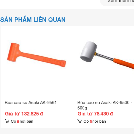
Xem thêm nộ
SẢN PHẨM LIÊN QUAN
Búa cao su Asaki AK-9561
Búa cao su Asaki AK-9530 -
500g
Giá từ 132.825 đ
Giá từ 78.430 đ
9
5
Có
nơi bán
Có
nơi bán