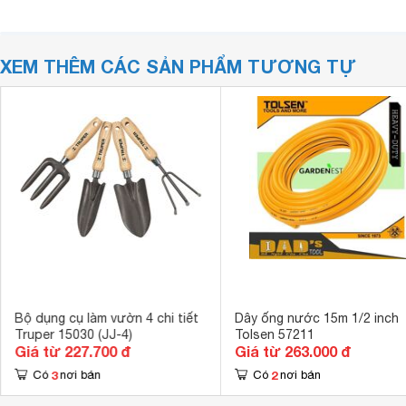
XEM THÊM CÁC SẢN PHẨM TƯƠNG TỰ
Bộ dụng cụ làm vườn 4 chi tiết
Dây ống nước 15m 1/2 inch
Truper 15030 (JJ-4)
Tolsen 57211
Giá từ 227.700 đ
Giá từ 263.000 đ
3
2
Có
nơi bán
Có
nơi bán