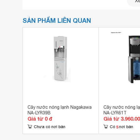
Xe
SẢN PHẨM LIÊN QUAN
agakawa
Cây nước nóng lạnh Nagakawa
Cây nước nóng l
NA-LYR39B
NA-LYR61T
Giá từ 0 đ
Giá từ 3.960.0
5
Chưa có nơi bán
Có
nơi bán