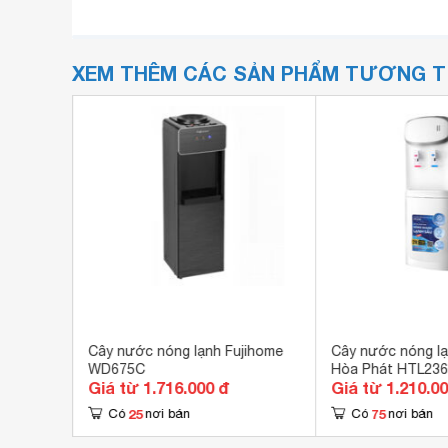
XEM THÊM CÁC SẢN PHẨM TƯƠNG 
iE
Cây nước nóng lạnh Fujihome
Cây nước nóng lạ
WD675C
Hòa Phát HTL236
Giá từ 1.716.000 đ
Giá từ 1.210.0
25
75
Có
nơi bán
Có
nơi bán