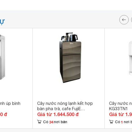
TỰ
nh úp bình
Cây nước nóng lạnh kết hợp
Cây nước n
bàn pha trà, cafe FujiE
KG33TN1
00 đ
Giá từ 1.644.500 đ
Giá từ 1.
WD1170C
34
1
Có
nơi bán
Có
nơi 