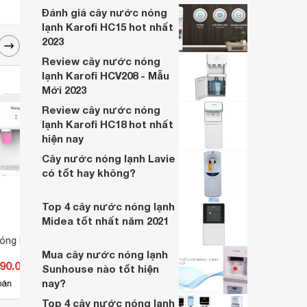
dưới đây nhé.
Đánh giá cây nước nóng
lạnh Karofi HC15 hot nhất
2023
Review cây nước nóng
lạnh Karofi HCV208 - Mẫu
Mới 2023
Review cây nước nóng
lạnh Karofi HC18 hot nhất
hiện nay
Cây nước nóng lạnh Lavie
có tốt hay không?
Top 4 cây nước nóng lạnh
Midea tốt nhất năm 2021
óng lạnh Kangaroo
Cây nước nóng lạnh Nagakawa
Cây n
3W
EWE4
Mua cây nước nóng lạnh
990.000 đ
Giá từ 1.590.000 đ
Giá 
Sunhouse nào tốt hiện
nay?
3
bán
Có
nơi bán
Có
Top 4 cây nước nóng lạnh