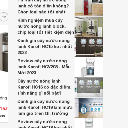
lạnh có tốn điện không?
Chọn loại nào tốt nhất
Kinh nghiệm mua cây
nước nóng lạnh block,
chip loại tốt tiết kiệm điện
Đánh giá cây nước nóng
lạnh Karofi HC15 hot nhất
2023
Review cây nước nóng
lạnh Karofi HCV208 - Mẫu
Mới 2023
Cây nước nóng lạnh
Karofi HC16 có đặc điểm,
tính năng gì nổi bật?
óng lạnh Nagakawa
Cây nước nóng lạnh Nagakawa
Cây n
Đánh giá cây nước nóng
NA-LYR31B
NA-L
lạnh Karofi HC19 làm mưa
915.000 đ
Giá từ 1.900.000 đ
Giá 
làm gió trên thị trường
11
bán
Có
nơi bán
Ch
Review cây nước nóng
lạnh Karofi HC18 hot nhất