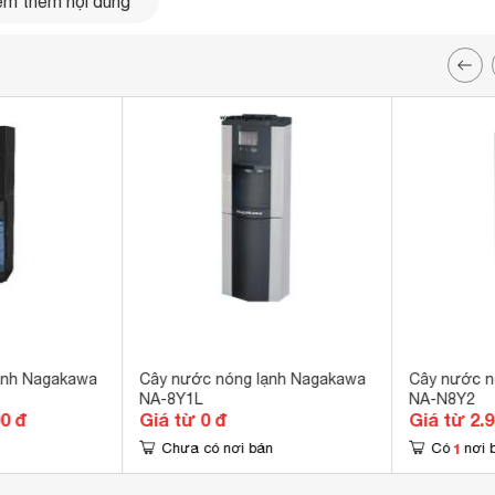
m thêm nội dung
ạnh Nagakawa
Cây nước nóng lạnh Nagakawa
Cây nước n
NA-8Y1L
NA-N8Y2
00 đ
Giá từ 0 đ
Giá từ 2.
1
Chưa có nơi bán
Có
nơi 