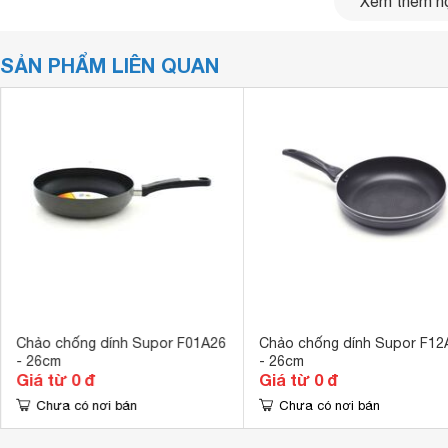
Xem thêm nộ
SẢN PHẨM LIÊN QUAN
Chảo chống dính Supor F01A26
Chảo chống dính Supor F12
- 26cm
- 26cm
Giá từ 0 đ
Giá từ 0 đ
Chưa có nơi bán
Chưa có nơi bán