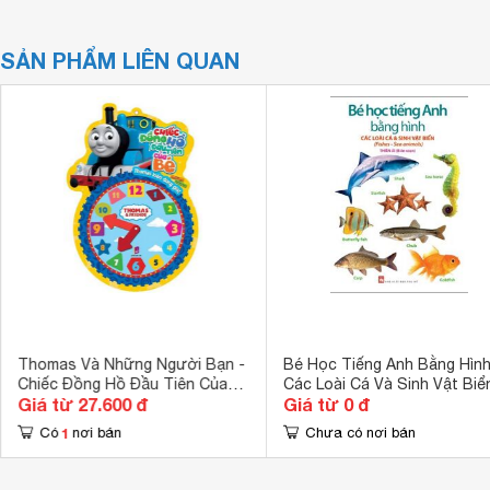
SẢN PHẨM LIÊN QUAN
Thomas Và Những Người Bạn -
Bé Học Tiếng Anh Bằng Hình
Chiếc Đồng Hồ Đầu Tiên Của
Các Loài Cá Và Sinh Vật Biể
Giá từ 27.600 đ
Giá từ 0 đ
Bé
1
Có
nơi bán
Chưa có nơi bán