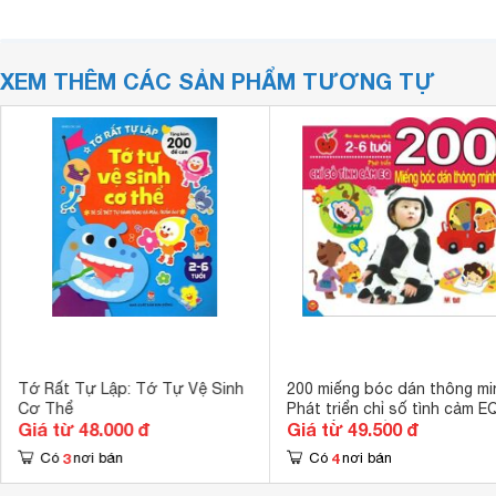
XEM THÊM CÁC SẢN PHẨM TƯƠNG TỰ
Tớ Rất Tự Lập: Tớ Tự Vệ Sinh
200 miếng bóc dán thông mi
Cơ Thể
Phát triển chỉ số tình cảm EQ
Giá từ 48.000 đ
Giá từ 49.500 đ
- 6 tuổi) – Nhiều tác giả
3
4
Có
nơi bán
Có
nơi bán