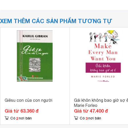
XEM THÊM CÁC SẢN PHẨM TƯƠNG TỰ
Giêsu con của con người
Gái khôn không bao giờ sợ ế
Marie Forleo
Giá từ 63.360 đ
Giá từ 47.400 đ
2
3
Có
nơi bán
Có
nơi bán