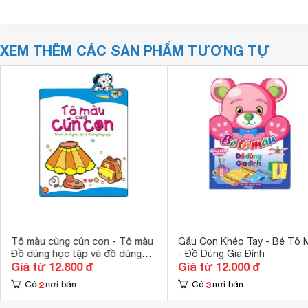
XEM THÊM CÁC SẢN PHẨM TƯƠNG TỰ
Tô màu cùng cún con - Tô màu
Gấu Con Khéo Tay - Bé Tô 
Đồ dùng học tập và đồ dùng
- Đồ Dùng Gia Đình
Giá từ 12.800 đ
Giá từ 12.000 đ
hằng ngày
2
3
Có
nơi bán
Có
nơi bán