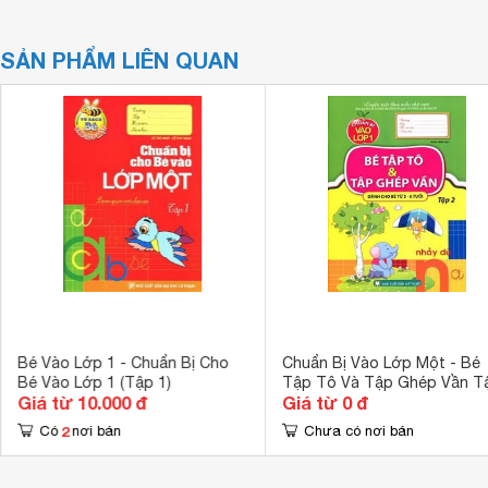
SẢN PHẨM LIÊN QUAN
Bé Vào Lớp 1 - Chuẩn Bị Cho
Chuẩn Bị Vào Lớp Một - Bé
Bé Vào Lớp 1 (Tập 1)
Tập Tô Và Tập Ghép Vần T
Giá từ 10.000 đ
Giá từ 0 đ
2
2
Có
nơi bán
Chưa có nơi bán