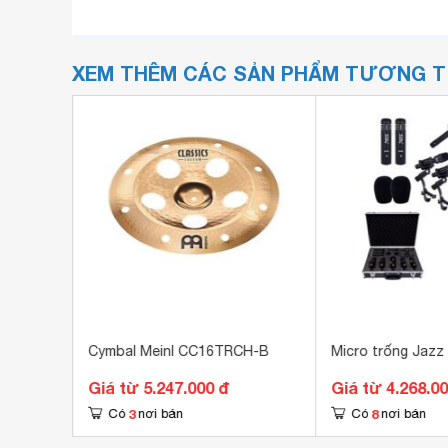
XEM THÊM CÁC SẢN PHẨM TƯƠNG 
d TM-2
Cymbal Meinl CC16TRCH-B
Micro trống Jazz
Giá từ 5.247.000 đ
Giá từ 4.268.0
3
8
Có
nơi bán
Có
nơi bán