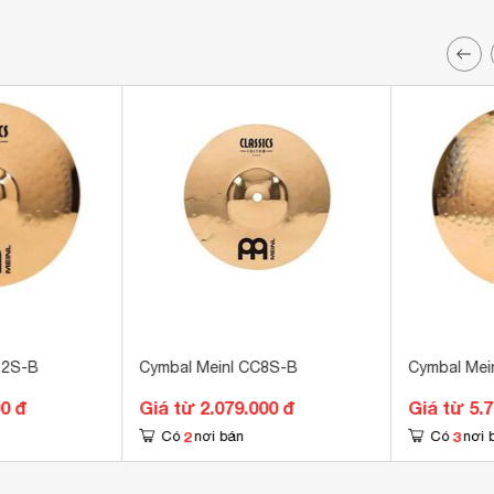
12S-B
Cymbal Meinl CC8S-B
Cymbal Mei
00 đ
Giá từ 2.079.000 đ
Giá từ 5.
2
3
Có
nơi bán
Có
nơi 