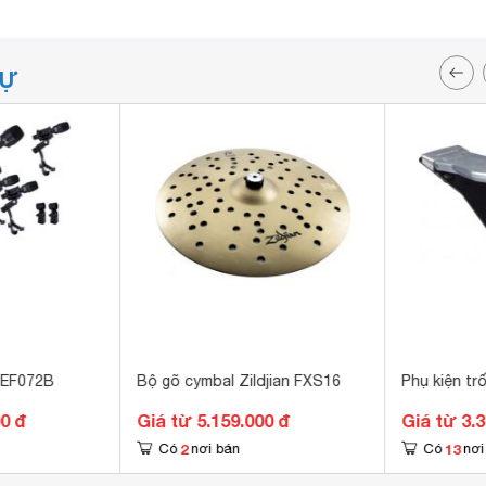
TỰ
 EF072B
Bộ gõ cymbal Zildjian FXS16
Phụ kiện tr
00 đ
Giá từ 5.159.000 đ
Giá từ 3.
2
13
Có
nơi bán
Có
nơi