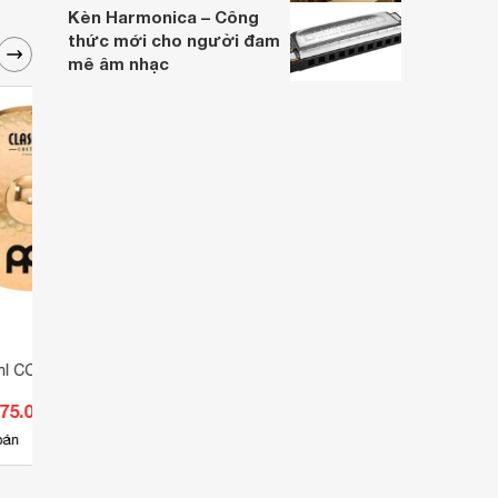
Kèn Harmonica – Công
thức mới cho người đam
mê âm nhạc
nl CC20MR-B
Cymbal Meinl CC16TRC-B
Cymb
775.000 đ
Giá từ 4.840.000 đ
Giá 
2
bán
Có
nơi bán
Có