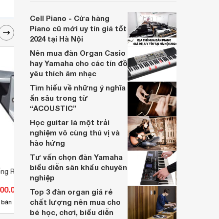
người chơi nhạc cụ, đặc biệt là khi bạn
sống tại các thành phố lớn như TP.HCM.
Cell Piano - Cửa hàng
Dưới đây là top 5 địa chỉ bán Piano,
Piano cũ mới uy tín giá tốt
Guitar Japan uy tín, giá rẻ mà
2024 tại Hà Nội
Websosanh.vn muốn giới thiệu cho bạn.
Nên mua đàn Organ Casio
hay Yamaha cho các tín đồ
yêu thích âm nhạc
Tìm hiểu về những ý nghĩa
ẩn sâu trong từ
“ACOUSTIC”
Học guitar là một trải
nghiệm vô cùng thú vị và
hào hứng
Tư vấn chọn đàn Yamaha
biểu diễn sân khấu chuyên
ống Roland KT-10
Pedal Hihat Roland FD-9
Pedal
nghiệp
300.000 đ
Giá từ 5.676.000 đ
Giá 
Top 3 đàn organ giá rẻ
chất lượng nên mua cho
9
 bán
Có
nơi bán
Có
bé học, chơi, biểu diễn