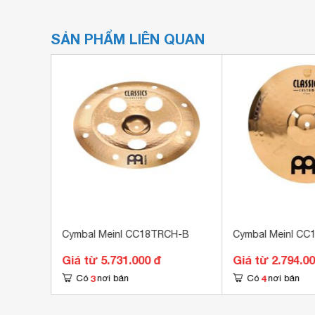
SẢN PHẨM LIÊN QUAN
Cymbal Meinl CC18TRCH-B
Cymbal Meinl CC
Giá từ 5.731.000 đ
Giá từ 2.794.0
3
4
Có
nơi bán
Có
nơi bán