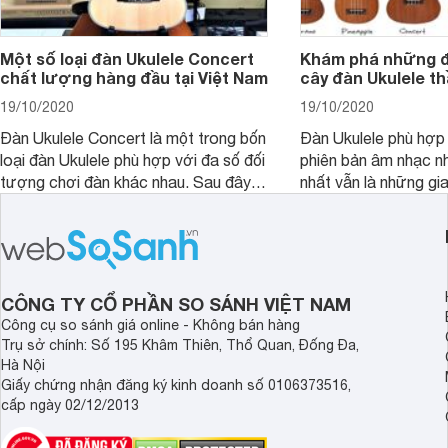
Một số loại đàn Ukulele Concert
Khám phá những đi
chất lượng hàng đầu tại Việt Nam
cây đàn Ukulele t
19/10/2020
19/10/2020
Đàn Ukulele Concert là một trong bốn
Đàn Ukulele phù hợp
loại đàn Ukulele phù hợp với đa số đối
phiên bản âm nhạc n
tượng chơi đàn khác nhau. Sau đây là
nhất vẫn là những gi
một số hiểu biết của bản thân về cây
đặc trưng của Hawai
đàn này.
CÔNG TY CỔ PHẦN SO SÁNH VIỆT NAM
Công cụ so sánh giá online - Không bán hàng
Trụ sở chính: Số 195 Khâm Thiên, Thổ Quan, Đống Đa,
Hà Nội
Giấy chứng nhận đăng ký kinh doanh số 0106373516,
cấp ngày 02/12/2013