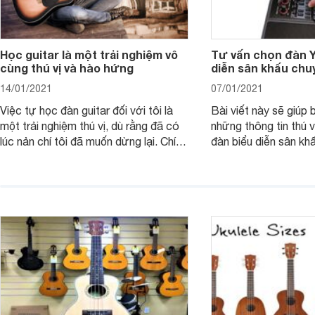
Học guitar là một trải nghiệm vô
Tư vấn chọn đàn 
cùng thú vị và hào hứng
diễn sân khấu chu
14/01/2021
07/01/2021
Việc tự học đàn guitar đối với tôi là
Bài viết này sẽ giúp 
một trải nghiệm thú vị, dù rằng đã có
những thông tin thú 
lúc nản chí tôi đã muốn dừng lại. Chính
đàn biểu diễn sân kh
nỗ lực của bản thân, cùng việc chăm
của Yamaha. Từ đó s
chỉ tập luyện hàng ngày đã rèn cho tôi
sung được thêm nhữn
tính kiên nhẫn và tính kỉ luật cao.
vào danh sách đàn bi