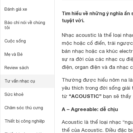
Đánh giá xe
Tìm hiểu về những ý nghĩa ẩn 
tuyệt vời.
Báo chí nói về chúng
tôi
Nhạc acoustic là thể loại nh
Cuộc sống
mộc hoặc cổ điển, trái ngược
bản nhạc hoặc ca khúc electr
Mẹ và Bé
sự ra đời của các nhạc cụ điện
điện, organ điện và đa nhạc c
Review sách
Thường được hiểu nôm na là 
Tư vấn nhạc cụ
yêu thích trong đời sống giải
Sức khoẻ
“ACOUSTIC”
từ
bạn sẽ thấy 
Chăm sóc thú cưng
A – Agreeable: dễ chịu
Thiết bị công nghiệp
Acoustic là thể loại nhạc “ng
thế của Acoustic. Điều đặc b