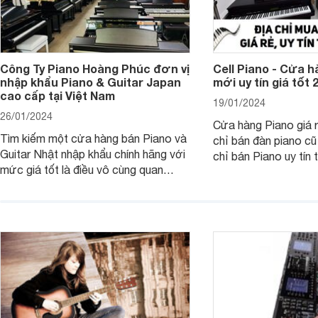
Công Ty Piano Hoàng Phúc đơn vị
Cell Piano - Cửa h
nhập khẩu Piano & Guitar Japan
mới uy tín giá tốt 
cao cấp tại Việt Nam
19/01/2024
26/01/2024
Cửa hàng Piano giá r
Tìm kiếm một cửa hàng bán Piano và
chỉ bán đàn piano cũ 
Guitar Nhật nhập khẩu chính hãng với
chỉ bán Piano uy tín 
mức giá tốt là điều vô cùng quan
đây là những điều mà 
trọng với người chơi nhạc cụ, đặc
Piano là nơi giúp bạn
biệt là khi bạn sống tại các thành phố
bộ các vấn đề trên. Đ
lớn như TP.HCM. Dưới đây là top 5
Piano bạn sẽ được t
địa chỉ bán Piano, Guitar Japan uy tín,
cụ chính hãng, từ nh
giá rẻ mà Websosanh.vn muốn giới
quốc tế.
thiệu cho bạn.